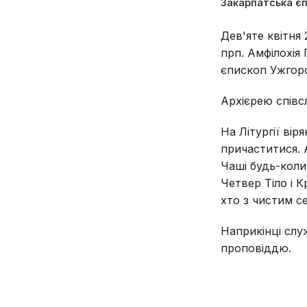
Закарпатська є
Дев'яте квітня
прп. Амфілохія
єпископ Ужгоро
Архієрею співс
На Літургії вір
причаститися. 
Чаші будь-коли
Четвер Тіло і 
хто з чистим с
Наприкінці слу
проповіддю.