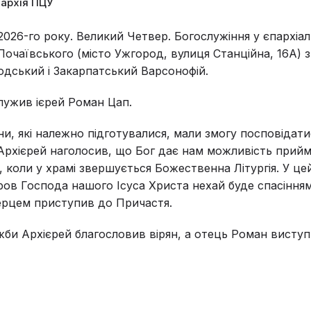
пархія ПЦУ
 2026-го року. Великий Четвер. Богослужіння у єпархіа
 Почаївського (місто Ужгород, вулиця Станційна, 16А)
дський і Закарпатський Варсонофій.
лужив ієрей Роман Цап.
яни, які належно підготувалися, мали змогу посповідати
Архієрей наголосив, що Бог дає нам можливість прий
, коли у храмі звершується Божественна Літургія. У це
Кров Господа нашого Ісуса Христа нехай буде спасіння
ерцем приступив до Причастя.
жби Архієрей благословив вірян, а отець Роман виступ