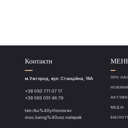
Контакти
МЕН
ПРО НА
м.Ужгород, вул. Станційна, 16А
НОВИН
+38 050 771 07 17
+38 063 051 46 79
АКТИВН
МЕДІА
ten.rku%40yifonosrav
moc.liamg%40usz.nalepak
БІБІЛОТ