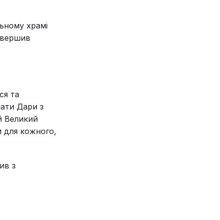
льному храмі
 звершив
ся та
мати Дари з
й Великий
м для кожного,
ив з