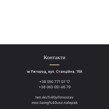
Контакти
м.Ужгород, вул. Станційна, 16А
+38 050 771 07 17
+38 063 051 46 79
ten.rku%40yifonosrav
moc.liamg%40usz.nalepak