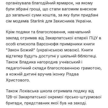
організувала благодійний ярмарок, на якому
були зібрані гроші, що стали вагомим внеском
до загальної суми коштів, за яку були придбані
сім модемів Starlink для Захисників України.
Крім подяки та благословення, навчальний
заклад отримав від Закарпатської єпархії ПЦУ в
особі єпископа Варсонофія примірники книги
"Закон Божий" (українською мовою). Книги
відтепер будуть доступні у шкільній бібліотеці.
Також Владика нагородив учнівський і
педагогічний склади благословенною грамотою,
а кожній дитині вручив іконку Різдва
Христового.
Також Лохівська школа отримала подяку від
128-ої Закарпатської окремої гірсько-штурмової
бригади, представник якої був на заході.