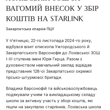
ВАГОМИЙ ВНЕСОК У ЗБІР
КОШТІВ НА STARLINK
Закарпатська єпархія ПЦУ
У п'ятницю, 22-го листопада 2024-го року,
відбувся візит єпископа Ужгородського й
Закарпатського Варсонофія до Лохівської ЗОШ
І-ІІІ ступенів імені Юрія Герца. Разом з
духовенством навчальний заклад відвідав
представник 128-ої Закарпатської окремої
гірсько-штурмової бригади.
Владика Варсонофій та військовослужбовець
подякували учням та викладацькому складу
школи за активну участь у зборі коштів, які
пішли на закупівлю старлінків. Лохівська школа