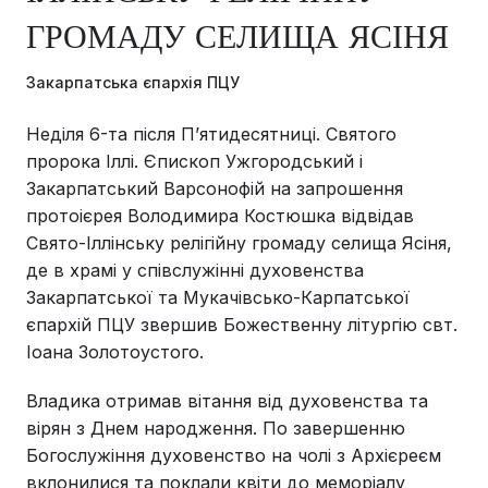
ГРОМАДУ СЕЛИЩА ЯСІНЯ
Закарпатська єпархія ПЦУ
Неділя 6-та після Пʼятидесятниці. Святого
пророка Іллі. Єпископ Ужгородський і
Закарпатський Варсонофій на запрошення
протоієрея Володимира Костюшка відвідав
Свято-Іллінську релігійну громаду селища Ясіня,
де в храмі у співслужінні духовенства
Закарпатської та Мукачівсько-Карпатської
єпархій ПЦУ звершив Божественну літургію свт.
Іоана Золотоустого.
Владика отримав вітання від духовенства та
вірян з Днем народження. По завершенню
Богослужіння духовенство на чолі з Архієреєм
вклонилися та поклали квіти до меморіалу