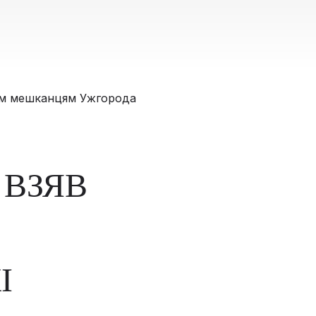
 ВЗЯВ
І