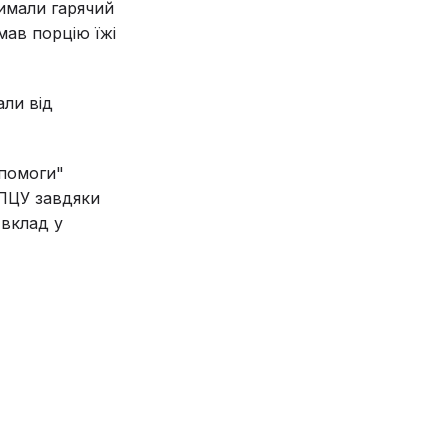
имали гарячий
мав порцію їжі
али від
опомоги"
 ПЦУ завдяки
 вклад у