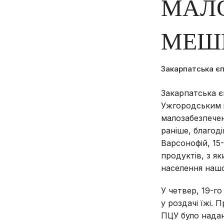
МАЛ
МЕШ
Закарпатська є
Закарпатська є
Ужгородським 
малозабезпече
раніше, благод
Варсонофій, 15
продуктів, з я
населення нашог
У четвер, 19-г
у роздачі їжі. 
ПЦУ було надан