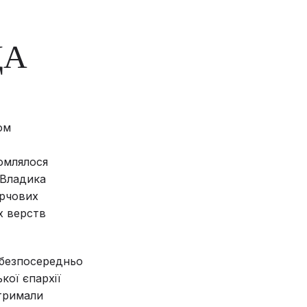
ДА
ом
омлялося
 Владика
арчових
х верств
ь безпосередньо
кої єпархії
отримали