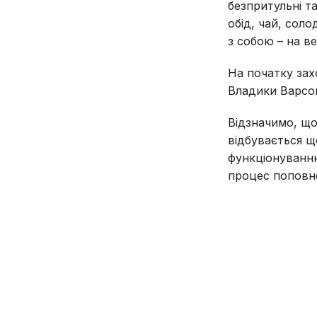
безпритульні т
обід, чай, сол
з собою – на в
На початку зах
Владики Варсон
Відзначимо, що
відбувається щ
функціонуванню
процес поповне