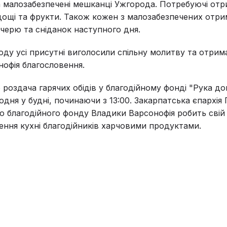
а малозабезпечені мешканці Ужгорода. Потребуючі отр
одощі та фрукти. Також кожен з малозабезпечених отри
ечерю та сніданок наступного дня.
оду усі присутні виголосили спільну молитву та отрим
офія благословення.
 роздача гарячих обідів у благодійному фонді "Рука д
одня у будні, починаючи з 13:00. Закарпатська єпархія
 благодійного фонду Владики Варсонофія робить свій
ння кухні благодійників харчовими продуктами.