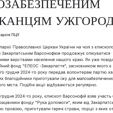
ОЗАБЕЗПЕЧЕНИМ
КАНЦЯМ УЖГОРО
пархія ПЦУ
пархії Православної Церкви України на чолі з єпископ
і Закарпатським Варсонофієм продовжує опікуватися
ними верствами населення нашого краю. Як уже повід
ійний фонд "ЕЛЕОС -Закарпаття", засновником якого є
-го грудня 2024-го року передав волонтерам партію х
ких благодійники приготували їжу для малозабезпечени
о міста. Подібні акції відбуваються регулярно.
о грудня 2024-го року, єпископ Варсонофій взяв участ
Працівники фонду "Рука допомоги", яким від Закарпатсь
о провізію, приготували гарячі страви, порції з яких 