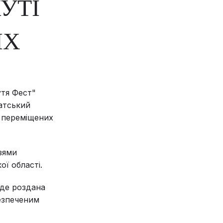
УТІ
ИХ
утя Фест"
атський
о переміщених
зями
ої області.
уде роздана
езпеченим