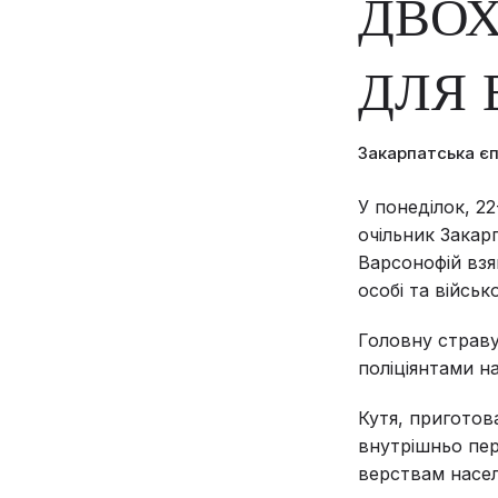
ДВОХ
ДЛЯ 
Закарпатська є
У понеділок, 22
очільник Закар
Варсонофій взя
особі та військ
Головну страву
поліціянтами на
Кутя, приготов
внутрішньо пер
верствам насел