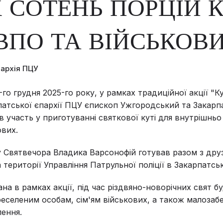
 СОТЕНЬ ПОРЦІЙ К
ВПО ТА ВІЙСЬКОВ
пархія ПЦУ
-го грудня 2025-го року, у рамках традиційної акції "К
патської єпархії ПЦУ єпископ Ужгородський та Закарп
в участь у приготуванні святкової куті для внутрішнь
ових.
 Святвечора Владика Варсонофій готував разом з дру
 території Управління Патрульної поліції в Закарпатськ
ана в рамках акції, під час різдвяно-новорічних свят б
еселеним особам, сім'ям військових, а також малозаб
ення.