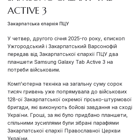
ACTIVE 3
Закарпатська єпархія ПЦУ
У четвер, другого січня 2025-го року, єпископ
Ужгородський і Закарпатський Варсонофій
передав від Закарпатської єпархії ПЦУ два
планшети Samsung Galaxy Tab Active 3 на
потреби військовим.
Комп'ютерна техніка на загальну суму сорок
тисяч гривень уже попрямувала до військових
128-ої Закарпатської окремої гірсько-штурмової
бригади, які виконують бойові завдання на сході
України. Гроші, за які було придбано планшети,
спільними зусиллями були зібрані парафіями
Закарпатської єпархії Православної Церкви
України.