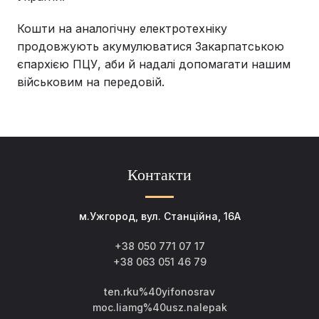
Кошти на аналогічну електротехніку
продовжують акумулюватися Закарпатською
єпархією ПЦУ, аби й надалі допомагати нашим
військовим на передовій.
Контакти
м.Ужгород, вул. Станційна, 16А
+38 050 771 07 17
+38 063 051 46 79
ten.rku%40yifonosrav
moc.liamg%40usz.nalepak