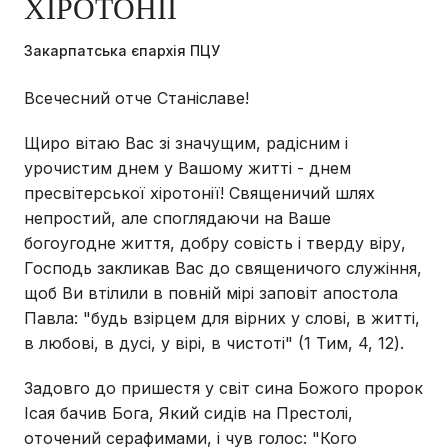
ХІРОТОНІЇ
Закарпатська єпархія ПЦУ
Всечесний отче Станіславе!
Щиро вітаю Вас зі значущим, радісним і
урочистим днем у Вашому житті - днем
пресвітерської хіротонії! Священичий шлях
непростий, але споглядаючи на Ваше
богоугодне життя, добру совість і тверду віру,
Господь закликав Вас до священичого служіння,
щоб Ви втілили в повній мірі заповіт апостола
Павла: "будь взiрцем для вiрних у словi, в життi,
в любовi, в дусi, у вiрi, в чистотi" (1 Тим, 4, 12).
Задовго до пришестя у світ сина Божого пророк
Ісая бачив Бога, Який сидів на Престолі,
оточений серафимами, і чув голос: "Кого