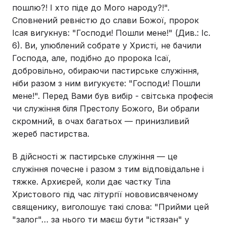
пошлю?! І хто піде до Мого народу?!".
Сповнений ревністю до слави Божої, пророк
Ісая вигукнув: "Господи! Пошли мене!" (Див.: Іс.
6). Ви, улюблений собрате у Христі, не бачили
Господа, але, подібно до пророка Ісаї,
добровільно, обираючи пастирське служіння,
ніби разом з ним вигукуєте: "Господи! Пошли
мене!". Перед Вами був вибір - світська професія
чи служіння біля Престолу Божого, Ви обрали
скромний, в очах багатьох — принизливий
жереб пастирства.
В дійсності ж пастирське служіння — це
служіння почесне і разом з тим відповідальне і
тяжке. Архиєрей, коли дає частку Тіла
Христового під час літургії нововисвяченому
священику, виголошує такі слова: "Прийми цей
"залог"… за нього ти маєш бути "істязан" у