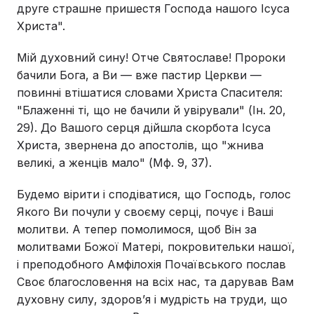
друге страшне пришестя Господа нашого Ісуса
Христа".
Мій духовний сину! Отче Святославе! Пророки
бачили Бога, а Ви — вже пастир Церкви —
повинні втішатися словами Христа Спасителя:
"Блаженні ті, що не бачили й увірували" (Ін. 20,
29). До Вашого серця дійшла скорбота Ісуса
Христа, звернена до апостолів, що "жнива
великі, а женців мало" (Мф. 9, 37).
Будемо вірити і сподіватися, що Господь, голос
Якого Ви почули у своєму серці, почує і Ваші
молитви. А тепер помолимося, щоб Він за
молитвами Божої Матері, покровительки нашої,
і преподобного Амфілохія Почаївського послав
Своє благословення на всіх нас, та дарував Вам
духовну силу, здоров’я і мудрість на труди, що