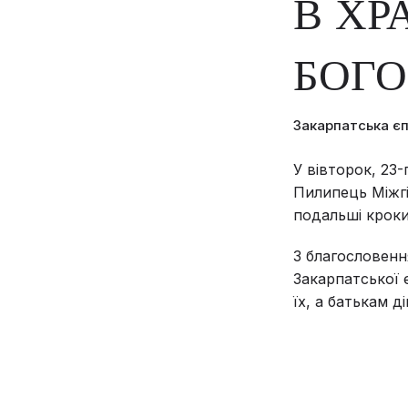
В ХР
БОГО
Закарпатська є
У вівторок, 23-
Пилипець Міжгі
подальші кроки
З благословенн
Закарпатської 
їх, а батькам д