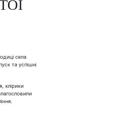
ТОЇ
родиці села
уск та успішні
, клірики
благословили
іння.