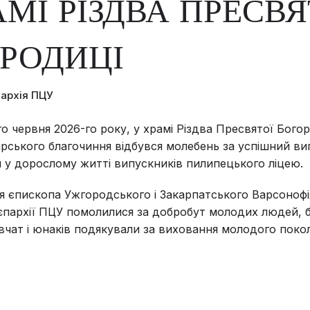
АМІ РІЗДВА ПРЕСВЯ
РОДИЦІ
пархія ПЦУ
го червня 2026-го року, у храмі Різдва Пресвятої Бого
рського благочиння відбувся молебень за успішний вип
 у дорослому житті випускників пилипецького ліцею.
я єпископа Ужгородського і Закарпатського Варсонофія
єпархії ПЦУ помолилися за добробут молодих людей, 
івчат і юнаків подякували за виховання молодого покол