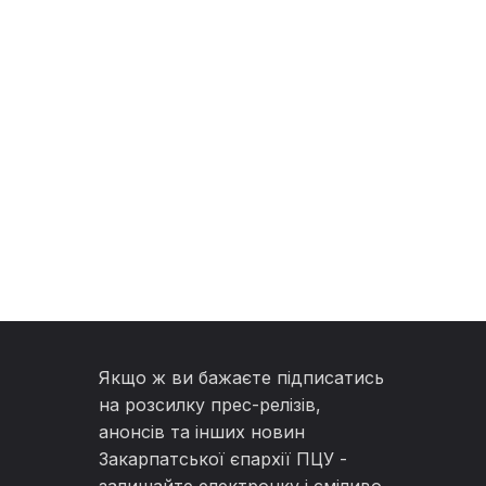
Якщо ж ви бажаєте підписатись
на розсилку прес-релізів,
анонсів та інших новин
Закарпатської єпархії ПЦУ -
залишайте електронку і сміливо