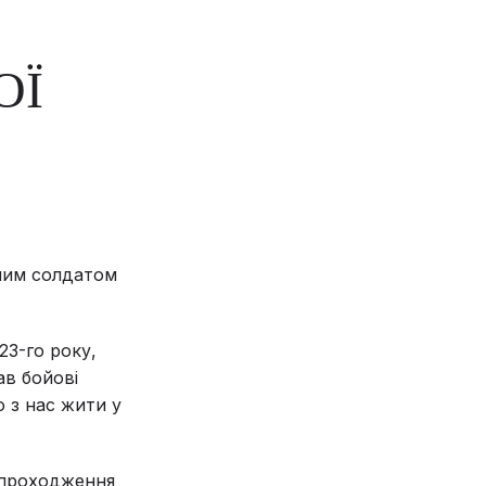
ОЇ
чним солдатом
23-го року,
ав бойові
 з нас жити у
я проходження