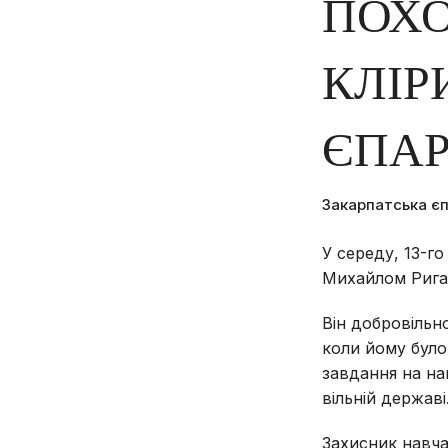
ПОХ
КЛІР
ЄПАР
Закарпатська є
У середу, 13-г
Михайлом Рига
Він добровільно
коли йому було
завдання на на
вільній державі
Захисник навча