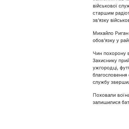
військової слу
старшим радіот
звʼязку військо
Михайло Риган 
обов’язку у ра
Чин похорону в
Захиснику прийш
ужгородці, футб
благословення 
службу звершил
Поховали воїна
залишилися бат