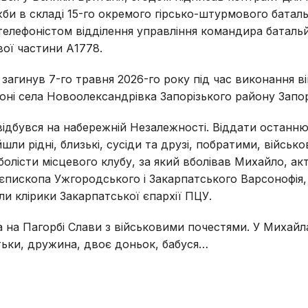
жби в складі 15-го окремого гірсько-штурмового батал
елефоністом відділення управління командира баталь
вої частини А1778.
загинув 7-го травня 2026-го року під час виконання в
йоні села Новоолександрівка Запорізького району Запорі
ідбувся на набережній Незалежності. Віддати останн
ли рідні, близькі, сусіди та друзі, побратими, військ
олісти місцевого клубу, за який вболівав Михайло, акт
єпископа Ужгородського і Закарпатського Варсонофія,
и клірики Закарпатської єпархії ПЦУ.
 на Пагорбі Слави з військовими почестями. У Михайл
ьки, дружина, двоє доньок, бабуся…