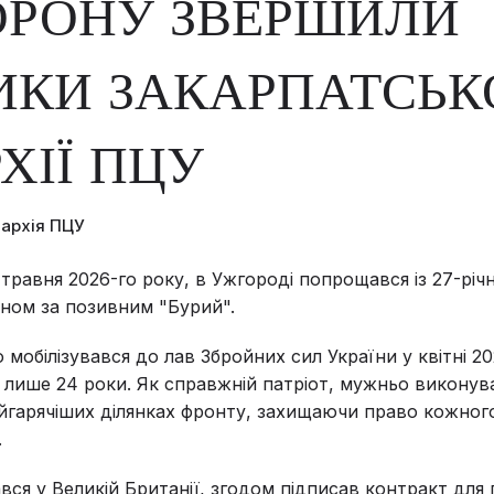
ОРОНУ ЗВЕРШИЛИ
ИКИ ЗАКАРПАТСЬК
ХІЇ ПЦУ
пархія ПЦУ
о травня 2026-го року, в Ужгороді попрощався із 27-рі
ном за позивним "Бурий".
 мобілізувався до лав Збройних сил України у квітні 20
 лише 24 роки. Як справжній патріот, мужньо виконув
йгарячіших ділянках фронту, захищаючи право кожного
.
вся у Великій Британії, згодом підписав контракт дл