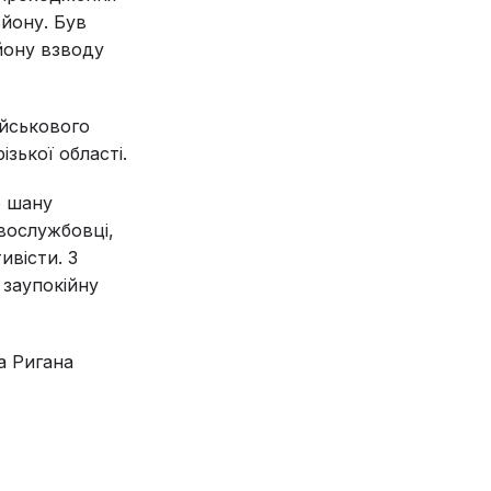
ьйону. Був
йону взводу
ійськового
зької області.
ю шану
овослужбовці,
ивісти. З
 заупокійну
а Ригана