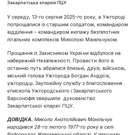
Закарпатська єпархія ПЦУ
У середу, 13-го серпня 2025-го року, в Ужгороді
попрощалися із старшим солдатом, командиром
відділення – командиром екіпажу безпілотних
літальних комплексів Миколою Манільчуком.
Прощання із Захисником України відбулося на
набережній Незалежності. Провести його в
останню путь зібралися близькі, друзі, військові,
міський голова Ужгорода Богдан Андріїв,
ужгородці. Заупокійну службу з благословення
єпископа Ужгородського і Закарпатського
Варсонофія звершили духовенство
Закарпатської єпархії ПЦУ.
ДОВІДКА.
Микола Анатолійович Манільчук
народився 28-го лютого 1977-го року в селі
Райгородок Житомирської області. У першому