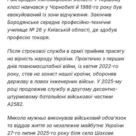
класі навчався у Чорнобилі й 1986-го року був
евакуйований із зони відчуження. Закінчив
Бородянське середнє професійно-технічне
училище № 26 у Київській області, де здобув
професію токаря.
Після строкової служби в армії прийняв присягу
на вірність народу України. Практично з перших
днів повномасштабної війни, із квітня 2022-го
року, став на захист нашої країни, обороняв
державу в лавах інженерних військ. У 2025-му
році продовжив службу в другому десантно-
штурмовому батальйоні військової частини
А2582.
Микола мужньо виконував військовий обов’язок
та віддав життя за незалежне майбутнє України
27-го липня 2025-го року біля села Шахове