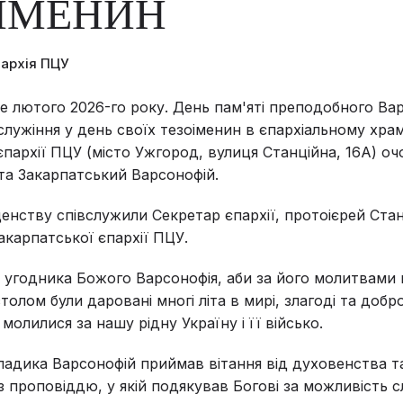
ІМЕНИН
пархія ПЦУ
е лютого 2026-го року. День пам'яті преподобного Ва
служіння у день своїх тезоіменин в єпархіальному храм
єпархії ПЦУ (місто Ужгород, вулиця Станційна, 16А) о
а Закарпатський Варсонофій.
нству співслужили Секретар єпархії, протоієрей Ста
акарпатської єпархії ПЦУ.
угодника Божого Варсонофія, аби за його молитвами
олом були даровані многі літа в мирі, злагоді та добр
молилися за нашу рідну Україну і її військо.
Владика Варсонофій приймав вітання від духовенства та
з проповіддю, у якій подякував Богові за можливість