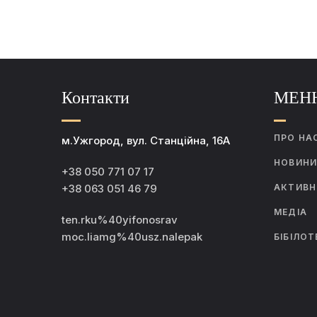
Контакти
МЕН
ПРО НА
м.Ужгород, вул. Станційна, 16А
НОВИН
+38 050 771 07 17
+38 063 051 46 79
АКТИВН
МЕДІА
ten.rku%40yifonosrav
moc.liamg%40usz.nalepak
БІБІЛОТ