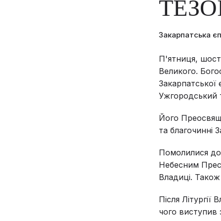
ТЕЗО
Закарпатська є
П'ятниця, шост
Великого. Бого
Закарпатської 
Ужгородський т
Його Преосвяще
та благочинні З
Помолилися до 
Небесним Прест
Владиці. Також 
Після Літургії 
чого виступив 