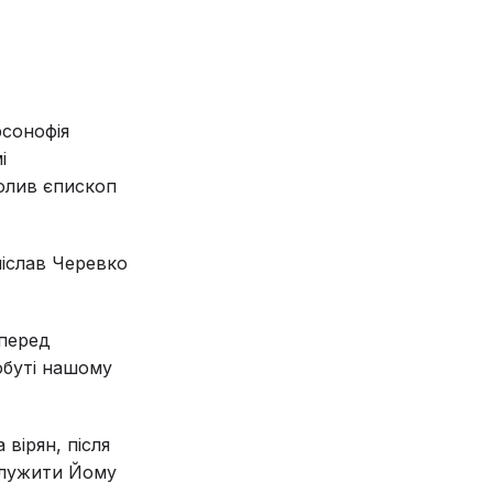
рсонофія
і
чолив єпископ
ніслав Черевко
 перед
обуті нашому
 вірян, після
 служити Йому