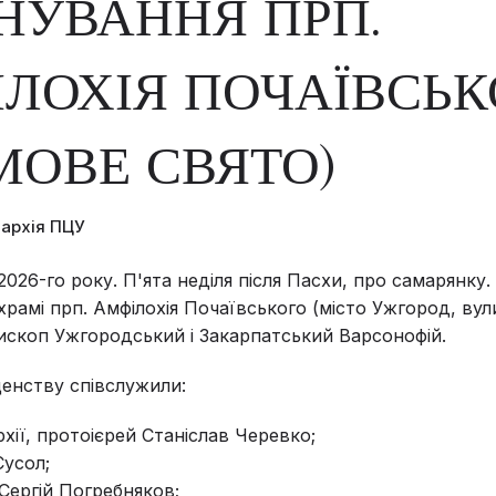
УВАННЯ ПРП.
ЛОХІЯ ПОЧАЇВСЬК
МОВЕ СВЯТО)
пархія ПЦУ
026-го року. П'ята неділя після Пасхи, про самарянку.
храмі прп. Амфілохія Почаївського (місто Ужгород, вул
ископ Ужгородський і Закарпатський Варсонофій.
енству співслужили:
хії, протоієрей Станіслав Черевко;
Сусол;
Сергій Погребняков;