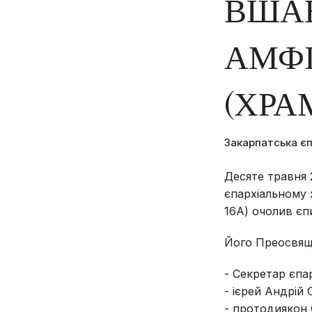
ВШАН
АМФІ
(ХРА
Закарпатська є
Десяте травня 2
єпархіальному 
16А) очолив єп
Його Преосвящ
- Секретар єпар
- ієрей Андрій 
- протодиякон 