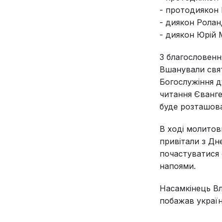
- протодиякон 
- диякон Ролан
- диякон Юрій
З благословенн
Вшанували свят
Богослужіння д
читання Єванге
буде розташова
В ході молитов
привітали з Дн
почастуватися
напоями.
Насамкінець Вл
побажав україн