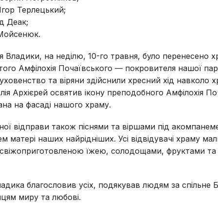
Ігор Терлецький;
д Деак;
 Мойсенюк.
я Владики, на неділю, 10-го травня, було перенесено х
ого Амфілохія Почаївського — покровителя нашої пара
уховенство та віряни здійснили хресний хід навколо х
лія Архієрей освятив ікону преподобного Амфілохія По
на на фасаді нашого храму.
ної відправи також піснями та віршами під акомпанем
ем матері наших найрідніших. Усі відвідувачі храму мал
 свіжоприготовленою їжею, солодощами, фруктами та
адика благословив усіх, подякував людям за спільне Б
цям миру та любові.