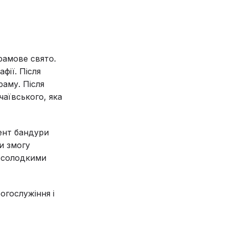
рамове свято.
фії. Після
раму. Після
чаївського, яка
ент бандури
и змогу
 солодкими
огослужіння і