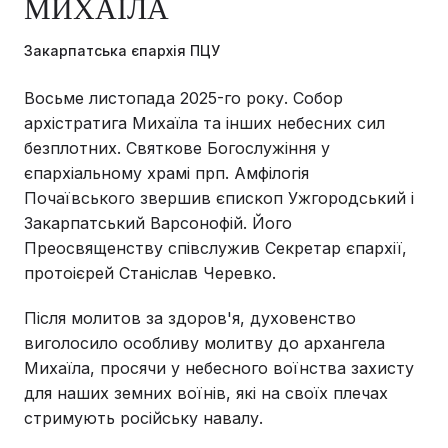
МИХАЇЛА
Закарпатська єпархія ПЦУ
Восьме листопада 2025-го року. Собор
архістратига Михаїла та інших небесних сил
безплотних. Святкове Богослужіння у
єпархіальному храмі прп. Амфілогія
Почаївського звершив єпископ Ужгородський і
Закарпатський Варсонофій. Його
Преосвященству співслужив Секретар єпархії,
протоієрей Станіслав Черевко.
Після молитов за здоров'я, духовенство
виголосило особливу молитву до архангела
Михаїла, просячи у небесного воїнства захисту
для наших земних воїнів, які на своїх плечах
стримують російську навалу.