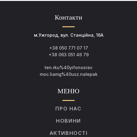
Контакти
м.Ужгород, вул. Станційна, 16А
+38 050 771 07 17
+38 063 051 46 79
ten.rku%40yifonosrav
moc.liamg%40usz.nalepak
МЕНЮ
ПРО НАС
НОВИНИ
АКТИВНОСТІ