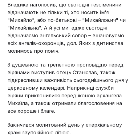
Владика наголосив, що сьогодні тезоіменини
відзначають не тільки ті, хто носить ім'я
"Михайло", або по-батькові – "Михайлович" чи
"Михайлівна". А й усі ми, адже сьогодні
відзначаємо ангельський собор – вшановуємо
всіх ангелів-охоронців, дол. Яких з дитинства
молимось про поміч.
З душевною та трепетною проповіддю перед
вірянами виступив отець Станіслав, також
підкресливши важливість сьогоднішнього дня у
церковному календарі. Наприкінці служби
віряни приклонилися перед іконою архангела
Михаїла, а також отримали благословення на
все хороше і благе.
Закінчився молитовний день у єпархіальному
храмі заупокійною літією.