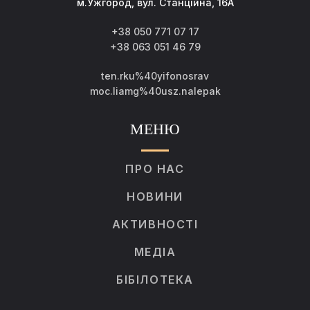
м.Ужгород, вул. Станційна, 16А
+38 050 771 07 17
+38 063 051 46 79
ten.rku%40yifonosrav
moc.liamg%40usz.nalepak
МЕНЮ
ПРО НАС
НОВИНИ
АКТИВНОСТІ
МЕДІА
БІБІЛОТЕКА