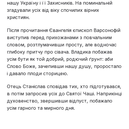
нашу Україну і її Захисників. На поминальній
згадували усіх від віку спочилих вірних
християн.
Після прочитання Євангелія єпископ Варсонофій
виступив перед прихожанами з повчальним
словом, розтлумачивши просту, але водночас
глибоку притчу про сівача. Владика побажав
усім бути як той добрий, родючий ґрунт: аби
Слово Боже, зачепивши нашу душу, проростало
і давало плоди сторицею.
Отець Станіслав сповідав тих, хто підготувався,
в потім запросив усіх до Святої Чаші. Наприкінці
духовенство, звершивши відпуст, побажало
усім гарного та мирного дня.