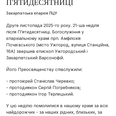
П'ЯТИДЕСЯТНИЦІ
Закарпатська єпархія ПЦУ
Друге листопада 2025-го року. 21-ша неділя
після Пʼятидесятниці. Богослужіння у
єпархіальному храмі прп. Амфілохія
Почаївського (місто Ужгород, вулиця Станційна,
16А) звершив єпископ Ужгородський і
Закарпатський Варсонофій.
Його Преосвященству співслужили:
- протоієрей Станіслав Черевко;
- протодиякон Сергій Погребняков;
- протодиякон Ігор Терлецький.
У цю неділю помолилися в нашому храмі за всіх
найдорожчих - за наших рідних, близьких, за