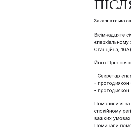
ПІСЛ
Закарпатська є
Вісімнадцяте сі
єпархіальному 
Станційна, 16А
Його Преосвящ
- Секретар єпар
- протодиякон 
- протодиякон 
Помолилися за 
спокійному рег
важких умовах 
Поминали помер