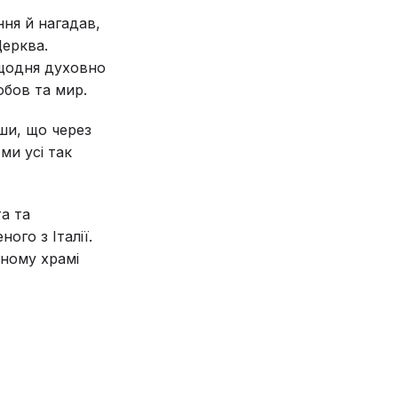
ня й нагадав,
Церква.
 щодня духовно
юбов та мир.
ши, що через
ми усі так
а та
ого з Італії.
ьному храмі