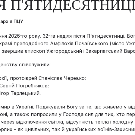
Я П'ЯТИДЕСЯТНИЦ
пархія ПЦУ
чня 2026-го року. 32-га неділя після П'ятидесятниці. Бо
храмі преподобного Амфілохія Почаївського (місто Уж
) звершив єпископ Ужгородський і Закарпатський Варс
енству співслужили:
хії, протоієрей Станіслав Черевко;
Сергій Погребняков;
Ігор Терлецький.
мир в Україні. Подякували Богу за те, що живемо у ві
іоні, а також попросили у Господа сил для тих, хто пе
через відключення світла, відсутність тепла і холодну 
лих – як цивільних, так й українських воїнів-Захисник