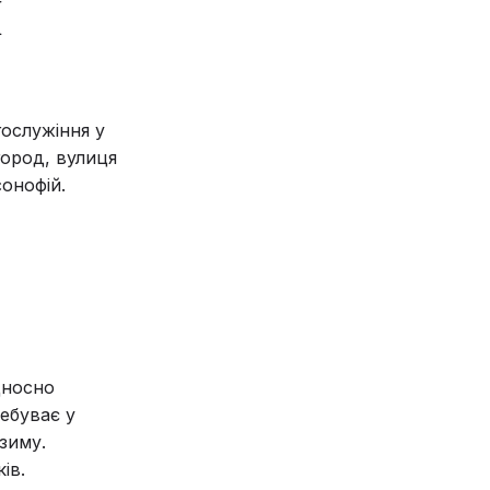
І
гослужіння у
город, вулиця
онофій.
дносно
ребуває у
зиму.
ів.