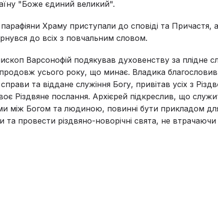
аїну "Боже єдиний великий".
 парафіяни Храму приступали до сповіді та Причастя, а
рнувся до всіх з повчальним словом.
ископ Варсонофій подякував духовенству за плідне сл
продовж усього року, що минає. Владика благословив 
 справи та віддане служіння Богу, привітав усіх з Різ
оє Різдвяне послання. Архієрей підкреслив, що служит
и між Богом та людиною, повинні бути прикладом для
іти та провести різдвяно-новорічні свята, не втрачаюч