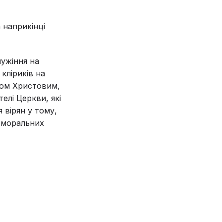
 наприкінці
ужіння на
кліриків на
двом Христовим,
елі Церкви, які
 вірян у тому,
и моральних