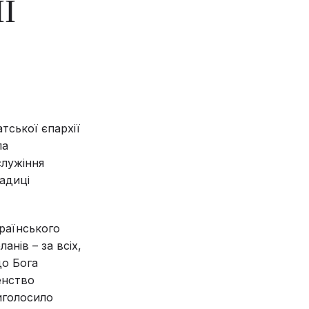
Ї
тської єпархії
па
служіння
адиці
країнського
анів – за всіх,
до Бога
енство
иголосило