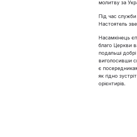
молитву за Укр
Під час служби
Настоятель зве
Насамкінець єп
благо Церкви в
подальші добрі
виголосивши св
є посередникам
як гідно зустр
орієнтирів.