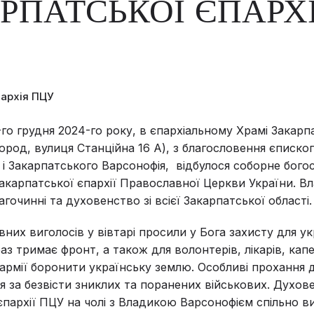
РПАТСЬКОЇ ЄПАРХІ
пархія ПЦУ
-го грудня 2024-го року, в єпархіальному Храмі Закарпа
ород, вулиця Станційна 16 А), з благословення єписко
і Закарпатського Варсонофія, відбулося соборне бого
карпатської єпархії Православної Церкви України. Вл
гочинні та духовенство зі всієї Закарпатської області.
вних виголосів у вівтарі просили у Бога захисту для у
раз тримає фронт, а також для волонтерів, лікарів, капел
армії боронити українську землю. Особливі прохання 
 за безвісти зниклих та поранених військових. Духов
єпархії ПЦУ на чолі з Владикою Варсонофієм спільно в