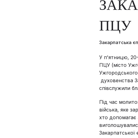
ЗАКА
ПЦУ
Закарпатська є
У п'ятницю, 20
ПЦУ (місто Ужг
Ужгородського 
духовенства За
співслужили бла
Під час молито
війська, яке за
хто допомагає 
виголошувалися
Закарпатської 