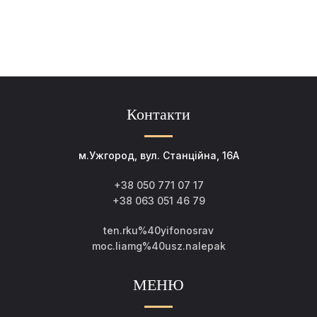
Контакти
м.Ужгород, вул. Станційна, 16А
+38 050 771 07 17
+38 063 051 46 79
ten.rku%40yifonosrav
moc.liamg%40usz.nalepak
МЕНЮ