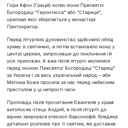
Гори Афон (Греція) копію ікони Пресвятої
Богородиці "Геронтесса" або "Стариця",
оригінал якої зберігається у монастирі
Пантократор.
Перед літургією духовенство здійснило обхід
храму зі святинею, а потім встановило ікону у
центрі церкви, запросивши до поклоніння їй
усіх прихожан. А вже після літургії молилися
перед іконою Пресвятої Богородиці "Стариці"
за Україну і за весь український народ – аби
Матінка Божа просила за нас перед небесним
престолом у ці непрості часи.
Проповідь після прочитання Євангелія у храмі
виголосив отець Андрій, а після літургії до
вірних звернувся єпископ Варсонофій. Владика
детально розповів про ті святині, які доставив