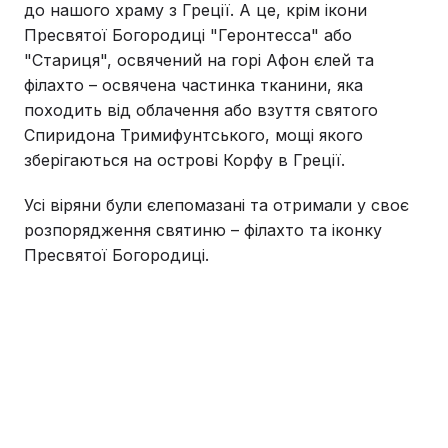
до нашого храму з Греції. А це, крім ікони
Пресвятої Богородиці "Геронтесса" або
"Стариця", освячений на горі Афон єлей та
філахто – освячена частинка тканини, яка
походить від облачення або взуття святого
Спиридона Тримифунтського, мощі якого
зберігаються на острові Корфу в Греції.
Усі віряни були єлепомазані та отримали у своє
розпорядження святиню – філахто та іконку
Пресвятої Богородиці.