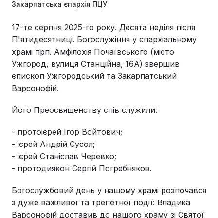
Закарпатська єпархія ПЦУ
17-те серпня 2025-го року. Десята неділя після
П'ятидесятниці. Богослужіння у єпархіальному
храмі прп. Амфілохія Почаївського (місто
Ужгород, вулиця Станційна, 16А) звершив
єпископ Ужгородський та Закарпатський
Варсонофій.
Його Преосвященству спів служили:
- протоієрей Ігор Войтович;
- ієрей Андрій Сусол;
- ієрей Станіслав Черевко;
- протодиякон Сергій Погребняков.
Богослужбовий день у нашому храмі розпочався
з дуже важливої та трепетної події: Владика
Варсонофій доставив до нашого храму зі Святої