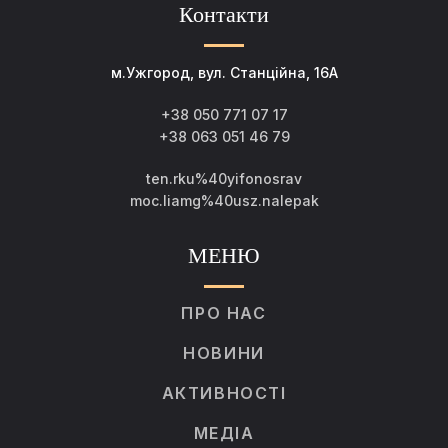
Контакти
м.Ужгород, вул. Станційна, 16А
+38 050 771 07 17
+38 063 051 46 79
ten.rku%40yifonosrav
moc.liamg%40usz.nalepak
МЕНЮ
ПРО НАС
НОВИНИ
АКТИВНОСТІ
МЕДІА