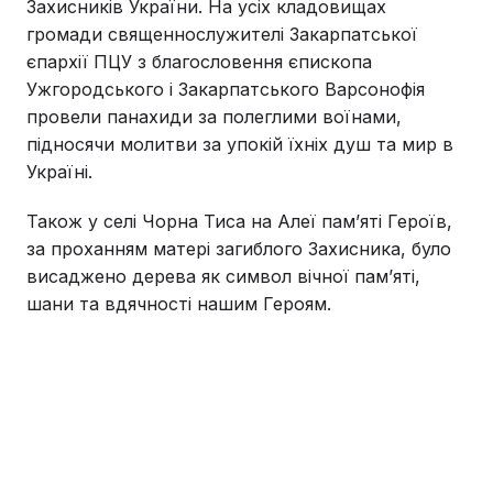
Захисників України. На усіх кладовищах
громади священнослужителі Закарпатської
єпархії ПЦУ з благословення єпископа
Ужгородського і Закарпатського Варсонофія
провели панахиди за полеглими воїнами,
підносячи молитви за упокій їхніх душ та мир в
Україні.
Також у селі Чорна Тиса на Алеї пам’яті Героїв,
за проханням матері загиблого Захисника, було
висаджено дерева як символ вічної пам’яті,
шани та вдячності нашим Героям.