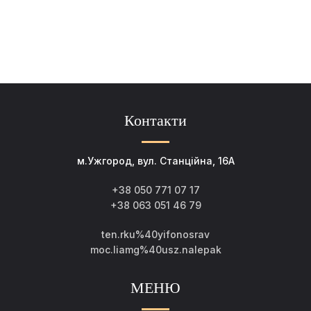
Контакти
м.Ужгород, вул. Станційна, 16А
+38 050 771 07 17
+38 063 051 46 79
ten.rku%40yifonosrav
moc.liamg%40usz.nalepak
МЕНЮ