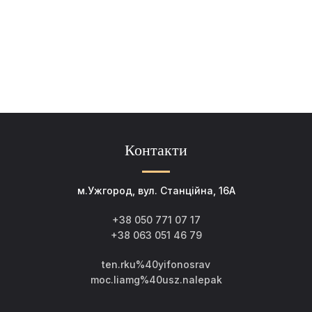
Контакти
м.Ужгород, вул. Станційна, 16А
+38 050 771 07 17
+38 063 051 46 79
ten.rku%40yifonosrav
moc.liamg%40usz.nalepak