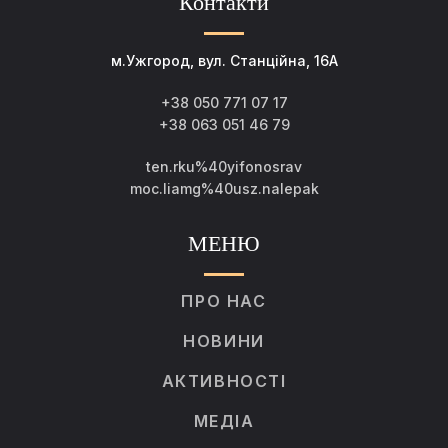
Контакти
м.Ужгород, вул. Станційна, 16А
+38 050 771 07 17
+38 063 051 46 79
ten.rku%40yifonosrav
moc.liamg%40usz.nalepak
МЕНЮ
ПРО НАС
НОВИНИ
АКТИВНОСТІ
МЕДІА