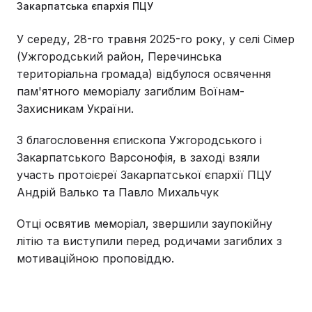
Закарпатська єпархія ПЦУ
У середу, 28-го травня 2025-го року, у селі Сімер
(Ужгородський район, Перечинська
територіальна громада) відбулося освячення
пам'ятного меморіалу загиблим Воїнам-
Захисникам України.
З благословення єпископа Ужгородського і
Закарпатського Варсонофія, в заході взяли
участь протоієреї Закарпатської єпархії ПЦУ
Андрій Валько та Павло Михальчук
Отці освятив меморіал, звершили заупокійну
літію та виступили перед родичами загиблих з
мотиваційною проповіддю.