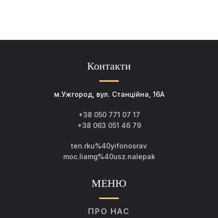
Контакти
м.Ужгород, вул. Станційна, 16А
+38 050 771 07 17
+38 063 051 46 79
ten.rku%40yifonosrav
moc.liamg%40usz.nalepak
МЕНЮ
ПРО НАС