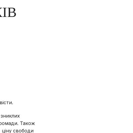
ІВ
вісти.
 зниклих
громади. Також
 ціну свободи