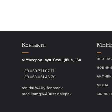
Контакти
МЕН
ПРО НА
м.Ужгород, вул. Станційна, 16А
НОВИН
+38 050 771 07 17
+38 063 051 46 79
АКТИВН
МЕДІА
ten.rku%40yifonosrav
moc.liamg%40usz.nalepak
БІБІЛОТ