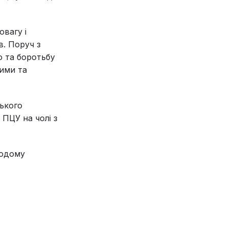
овагу і
в. Поруч з
ю та боротьбу
лими та
ького
 ПЦУ на чолі з
додому