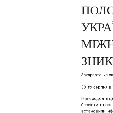
ПОЛО
УКРА
МІЖ
ЗНИК
Закарпатська є
30-го серпня в
Напередодні ць
безвісти та по
встановили інф