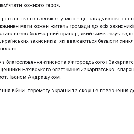
пам’ятати кожного героя.
рі та слова на лавочках у місті – це нагадування про п
 повинен мати кожен житель громади до всіх захисникі
становлено біло-чорний прапор, який символізує наді
українських захисників, які вважаються безвісти зник
полоні.
 з благословення єпископа Ужгородського і Закарпатс
щенники Рахівського благочиння Закарпатської єпархії
рот. Іваном Андращуком.
чення війни, перемогу України та скоріше повернення 