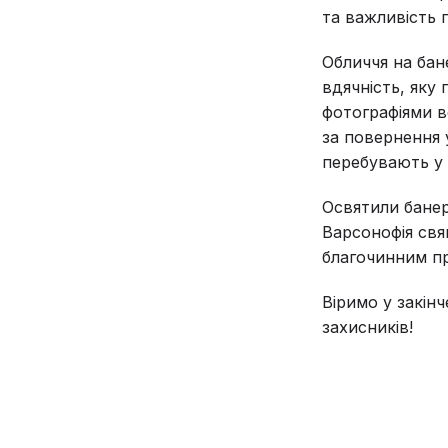
та важливість 
Обличчя на бане
вдячність, яку
фотографіями в
за повернення 
перебувають у 
Освятили банер
Варсонофія свя
благочинним п
Віримо у закін
захисників!