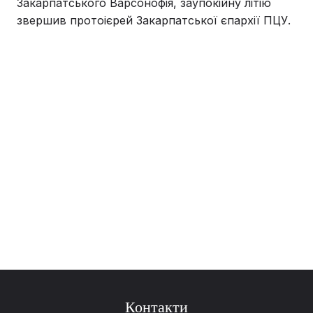
Закарпатського Варсонофія, заупокійну літію
звершив протоієрей Закарпатської єпархії ПЦУ.
Контакти