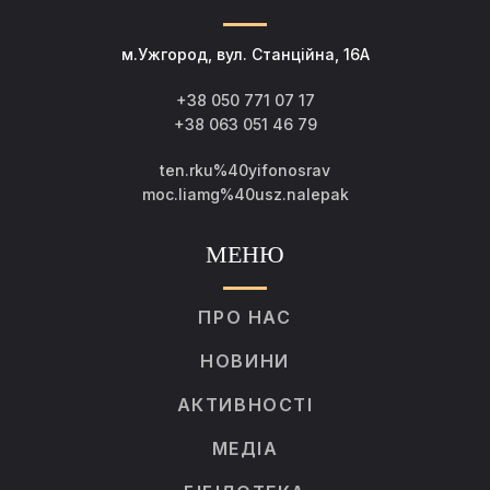
м.Ужгород, вул. Станційна, 16А
+38 050 771 07 17
+38 063 051 46 79
ten.rku%40yifonosrav
moc.liamg%40usz.nalepak
МЕНЮ
ПРО НАС
НОВИНИ
АКТИВНОСТІ
МЕДІА