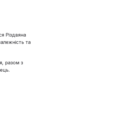
ся Різдвяна
залежність та
я, разом з
ець.