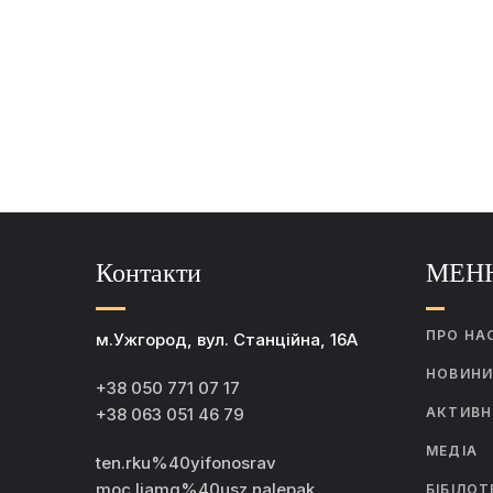
Контакти
МЕН
ПРО НА
м.Ужгород, вул. Станційна, 16А
НОВИН
+38 050 771 07 17
+38 063 051 46 79
АКТИВН
МЕДІА
ten.rku%40yifonosrav
moc.liamg%40usz.nalepak
БІБІЛОТ