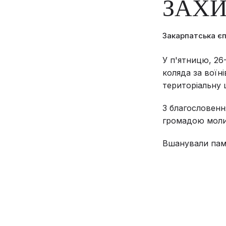
ЗАХИ
Закарпатська є
У п'ятницю, 26-
коляда за воїні
територіальну 
З благословенн
громадою молив
Вшанували пам'