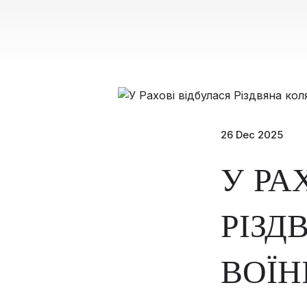
26 Dec 2025
У РА
РІЗД
ВОЇН