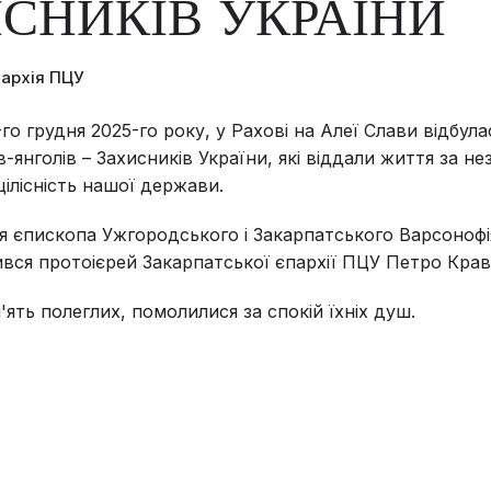
СНИКІВ УКРАЇНИ
пархія ПЦУ
го грудня 2025-го року, у Рахові на Алеї Слави відбула
в-янголів – Захисників України, які віддали життя за не
цілісність нашої держави.
я єпископа Ужгородського і Закарпатського Варсонофі
ся протоієрей Закарпатської єпархії ПЦУ Петро Крав
ять полеглих, помолилися за спокій їхніх душ.