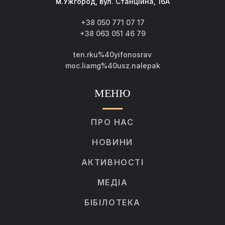
м.Ужгород, вул. Станційна, 16А
+38 050 771 07 17
+38 063 051 46 79
ten.rku%40yifonosrav
moc.liamg%40usz.nalepak
МЕНЮ
ПРО НАС
НОВИНИ
АКТИВНОСТІ
МЕДІА
БІБІЛОТЕКА