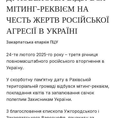
МІТИНГ-РЕКВІЄМ НА
ЧЕСТЬ ЖЕРТВ РОСІЙСЬКОЇ
АГРЕСІЇ В УКРАЇНІ
Закарпатська єпархія ПЦУ
24-те лютого 2025-го року – третя річниця
повномасштабного російського вторгнення в
Україну.
У скорботну пам’ятну дату в Рахівській
територіальній громаді відбувся мітинг-реквієм,
покладання квітів та запалювання свічок
полеглим Захисникам України.
З благословення єпископа Ужгородського і
Закарпатського Варсонофія, панахиду за