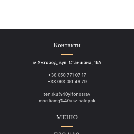
Контакти
м.Ужгород, вул. Станційна, 16А
+38 050 771 07 17
+38 063 051 46 79
ten.rku%40yifonosrav
moc.liamg%40usz.nalepak
МЕНЮ