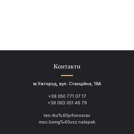
Контакти
м.Ужгород, вул. Станційна, 16А
+38 050 771 07 17
+38 063 051 46 79
ten.rku%40yifonosrav
moc.liamg%40usz.nalepak