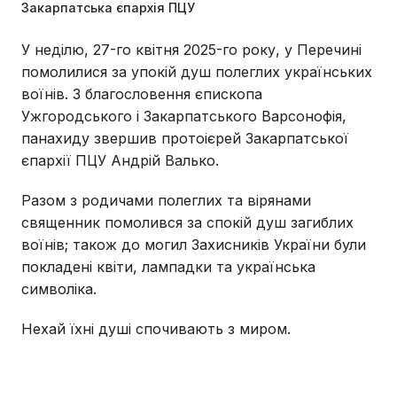
Закарпатська єпархія ПЦУ
У неділю, 27-го квітня 2025-го року, у Перечині
помолилися за упокій душ полеглих українських
воїнів. З благословення єпископа
Ужгородського і Закарпатського Варсонофія,
панахиду звершив протоієрей Закарпатської
єпархії ПЦУ Андрій Валько.
Разом з родичами полеглих та вірянами
священник помолився за спокій душ загиблих
воїнів; також до могил Захисників України були
покладені квіти, лампадки та українська
символіка.
Нехай їхні душі спочивають з миром.