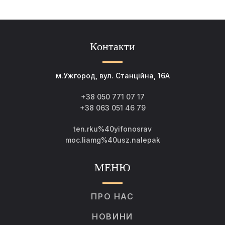
Контакти
м.Ужгород, вул. Станційна, 16А
+38 050 771 07 17
+38 063 051 46 79
ten.rku%40yifonosrav
moc.liamg%40usz.nalepak
МЕНЮ
ПРО НАС
НОВИНИ