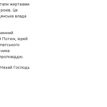
стали жертвами
років. Це
дянська влада
очинний
й Потюк, ієрей
рпатського
тника
ю проповіддю.
. Нехай Господь