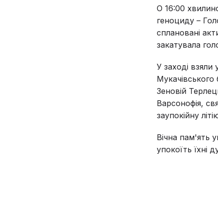
О 16:00 хвилин
геноциду – Голо
сплановані акт
закатувала гол
У заході взяли
Мукачівського 
Зеновій Терлец
Варсонофія, св
заупокійну літ
Вічна пам'ять 
упокоїть їхні д