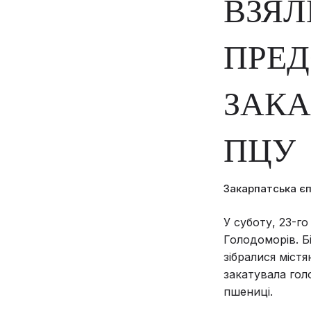
ВЗЯЛ
ПРЕ
ЗАКА
ПЦУ
Закарпатська є
У суботу, 23-г
Голодоморів. Б
зібралися міст
закатувала гол
пшениці.