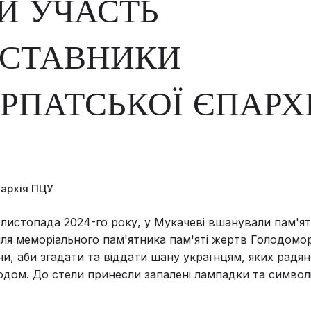
И УЧАСТЬ
ДСТАВНИКИ
РПАТСЬКОЇ ЄПАРХІ
пархія ПЦУ
о листопада 2024-го року, у Мукачеві вшанували пам'я
іля меморіального пам'ятника пам'яті жертв Голодомор
яни, аби згадати та віддати шану українцям, яких радя
одом. До стели принесли запалені лампадки та символі