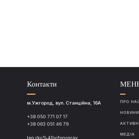
Контакти
МЕН
ПРО НА
м.Ужгород, вул. Станційна, 16А
НОВИН
+38 050 771 07 17
+38 063 051 46 79
АКТИВН
МЕДІА
ten.rku%40yifonosrav