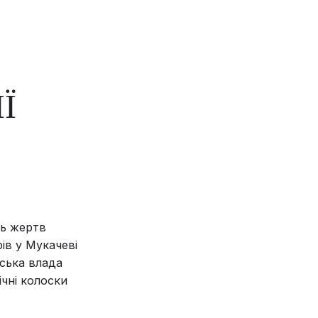
Ї
ть жертв
ів у Мукачеві
нська влада
чні колоски