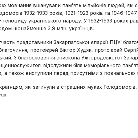
ою мовчання вшанували пам'ять мільйонів людей, які 
доморів 1932-1933 років, 1921-1923 років та 1946-1947 
и геноциду українського народу. У 1932-1933 роках ра
одом щонайменше 3,9 млн. українців.
 участь представники Закарпатської єпархії ПЦУ: благ
благочиння, протоієрей Віктор Худяк, протоієрей Сергі
ький. З благословення єпископа Ужгородського і Зака
ященнослужителі відслужили біля меморіального пам'я
ію, а також виступили перед присутніми з повчально
українцям, які загинули в страшних муках Голодоморів
уші.