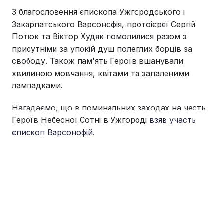
З благословення єпископа Ужгородського і
Закарпатського Варсонофія, протоієреї Сергій
Потюк та Віктор Худяк помолилися разом з
присутніми за упокій душ полеглих борців за
свободу. Також пам'ять Героїв вшанували
хвилиною мовчання, квітами та запаленими
лампадками.
Нагадаємо, що в поминальних заходах на честь
Героїв Небесної Сотні в Ужгороді
взяв участь
єпископ Варсонофій
.