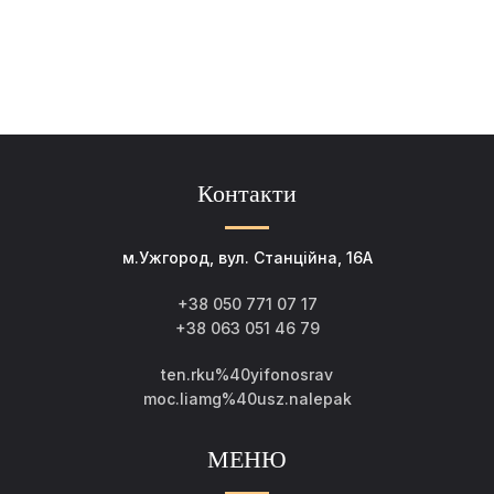
Контакти
м.Ужгород, вул. Станційна, 16А
+38 050 771 07 17
+38 063 051 46 79
ten.rku%40yifonosrav
moc.liamg%40usz.nalepak
МЕНЮ