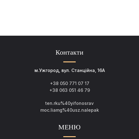
Контакти
м.Ужгород, вул. Станційна, 16А
+38 050 771 07 17
+38 063 051 46 79
ten.rku%40yifonosrav
moc.liamg%40usz.nalepak
МЕНЮ