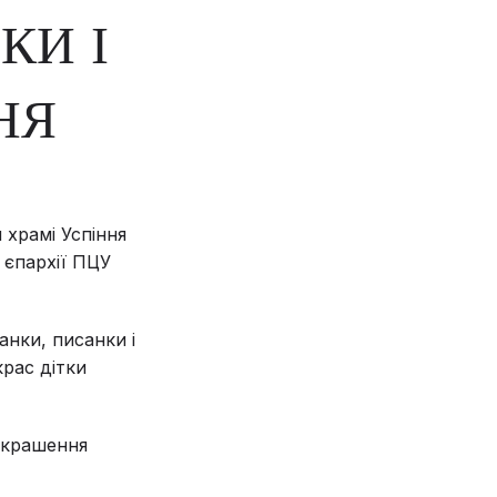
КИ І
НЯ
 храмі Успіння
 єпархії ПЦУ
нки, писанки і
рас дітки
рикрашення