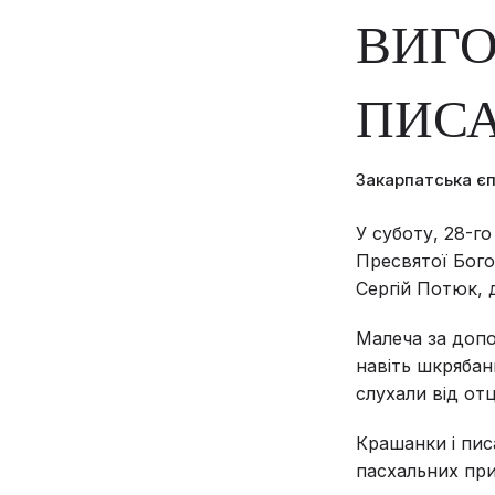
ВИГО
ПИСА
Закарпатська є
У суботу, 28-го
Пресвятої Бого
Сергій Потюк, 
Малеча за допо
навіть шкрябан
слухали від отц
Крашанки і пис
пасхальних пр