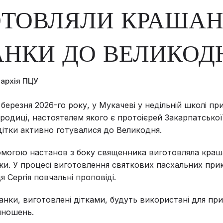
ТОВЛЯЛИ КРАШАН
НКИ ДО ВЕЛИКОД
пархія ПЦУ
 березня 2026-го року, у Мукачеві у недільній школі при
родиці, настоятелем якого є протоієрей Закарпатської
дітки активно готувалися до Великодня.
могою настанов з боку священника виготовляла краша
ки. У процесі виготовлення святкових пасхальних прик
я Сергія повчальні проповіді.
анки, виготовлені дітками, будуть використані для п
иношень.