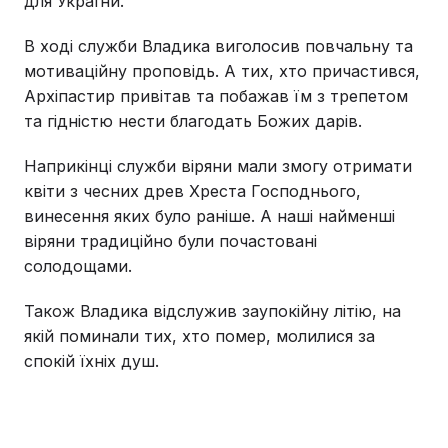
для України.
В ході служби Владика виголосив повчальну та
мотиваційну проповідь. А тих, хто причастився,
Архіпастир привітав та побажав їм з трепетом
та гідністю нести благодать Божих дарів.
Наприкінці служби віряни мали змогу отримати
квіти з чесних древ Хреста Господнього,
винесення яких було раніше. А наші найменші
віряни традиційно були почастовані
солодощами.
Також Владика відслужив заупокійну літію, на
якій поминали тих, хто помер, молилися за
спокій їхніх душ.