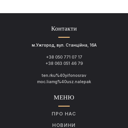
Контакти
м.Ужгород, вул. Станційна, 16А
+38 050 771 07 17
+38 063 051 46 79
ten.rku%40yifonosrav
moc.liamg%40usz.nalepak
МЕНЮ
ПРО НАС
НОВИНИ