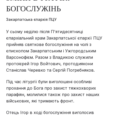
БОГОСЛУЖІНЬ
Закарпатська єпархія ПЦУ
У сьому неділю після П'ятидесятниці
єпархіальний храм Закарпатської єпархії ПЦУ
прийняв святкове богослужіння на чолі з
єпископом Закарпатським і Ужгородським
Варсонофієм. Разом з Владикою служили
протоієрей Ігор Войтович, протодиякони
Станіслав Черевко та Сергій Погребняков.
Під час літургії були виголошені особливі
прохання до Бога про захист тяжкохворих
парафіян, молилися також про захист наших
військових, які тримають фронт.
Отець Ігор в ході богослужіння виголосив