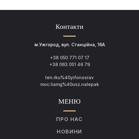
Контакти
м.Ужгород, вул. Станційна, 16А
+38 050 771 07 17
+38 063 051 46 79
ten.rku%40yifonosrav
moc.liamg%40usz.nalepak
МЕНЮ
ПРО НАС
НОВИНИ