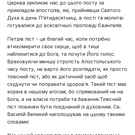
Церква закликає нас до цього посту за
прикладом апостолів, які, прийнявши Святого
Духа в день П’ятидесятниці, в пості та молитві
готувалися до всесвітньої проповіді Євангелія.
Петрів піст - це благий час, коли потрібно
втихомирити своє серце, щоб в тиші
наблизитися до Бога, та почути Його голос.
Враховуючи меншу строгість Апостольського
часу посту, не варто його розглядати, як просто
тілесний піст, або як дієтичний засіб щоб
схуднути чи поправити здоров’я. Такий піст має
корені в нашому егоїзмі, бо спрямований не на
Бога, а на власні потреби та бажання.Тілесний
піст повинен бути поєднаний із духовним. Св.
Василій Великий наголошував на цьому такими
словами: