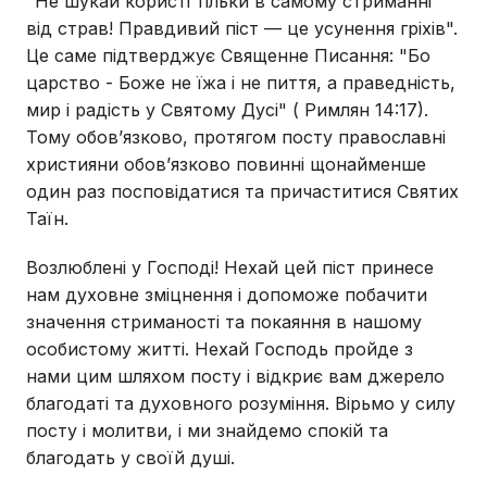
"Не шукай користі тільки в самому стриманні
від страв! Правдивий піст — це усунення гріхів".
Це саме підтверджує Священне Писання: "Бо
царство - Боже не їжа і не пиття, а праведність,
мир і радість у Святому Дусі" ( Римлян 14:17).
Тому обовʼязково, протягом посту православні
християни обов’язково повинні щонайменше
один раз посповідатися та причаститися Святих
Таїн.
Возлюблені у Господі! Нехай цей піст принесе
нам духовне зміцнення і допоможе побачити
значення стриманості та покаяння в нашому
особистому житті. Нехай Господь пройде з
нами цим шляхом посту і відкриє вам джерело
благодаті та духовного розуміння. Вірьмо у силу
посту і молитви, і ми знайдемо спокій та
благодать у своїй душі.