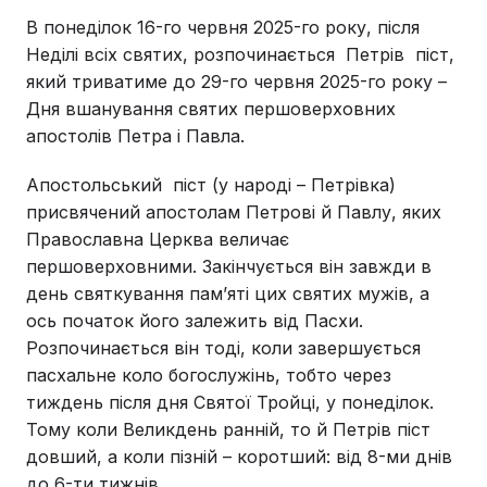
В понеділок 16-го червня 2025-го року, після
Неділі всіх святих, розпочинається Петрів піст,
який триватиме до 29-го червня 2025-го року –
Дня вшанування святих першоверховних
апостолів Петра і Павла.
Апостольський піст (у народі – Петрівка)
присвячений апостолам Петрові й Павлу, яких
Православна Церква величає
першоверховними. Закінчується він завжди в
день святкування пам’яті цих святих мужів, а
ось початок його залежить від Пасхи.
Розпочинається він тоді, коли завершується
пасхальне коло богослужінь, тобто через
тиждень після дня Святої Тройці, у понеділок.
Тому коли Великдень ранній, то й Петрів піст
довший, а коли пізній – коротший: від 8-ми днів
до 6-ти тижнів.