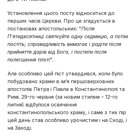
Установлення цього посту відноситься до
перших часів Церкви. Про це згадується в
постановах апостольських: "
Після
П’ятидесятниці святкуйте одну седмицю, а потім
постіть; справедливість вимагає і радіти після
прийняття дарів від Бога, і постити після
полегшення плоті
".
Але особливо цей піст утвердився, коли було
побудовано храми в ім’я першоверховних
апостолів Петра і Павла в Константинополі та
Римі. 29-го червня (за новим стилем – 12-го
липня) відбулося освячення
константинопольського храму, і саме з тих пір
цей день став особливо урочистим і на Сході, і
на Заході.