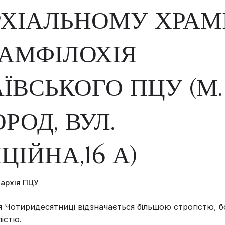
ХІАЛЬНОМУ ХРАМ
 АМФІЛОХІЯ
ЇВСЬКОГО ПЦУ (М.
РОД, ВУЛ.
ЦІЙНА,16 А)
пархія ПЦУ
Чотиридесятниці відзначається більшою строгістю, б
істю.