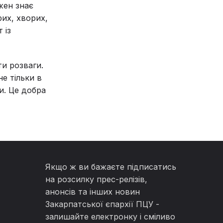
жен знає
рих, хворих,
 із
и розваги.
е тільки в
и. Це добра
Якщо ж ви бажаєте підписатись
на розсилку прес-релізів,
анонсів та інших новин
Закарпатської єпархії ПЦУ -
залишайте електронку і сміливо