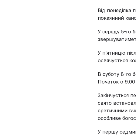
Від понеділка 
покаянний кано
У середу 5-го б
звершуватиметь
У п’ятницю піс
освячується ко
В суботу 8-го б
Початок о 9.00
Закінчується п
свято встановл
єретичними вче
особливе богос
У першу седмиц