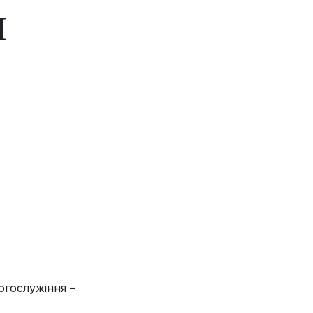
І
огослужіння –