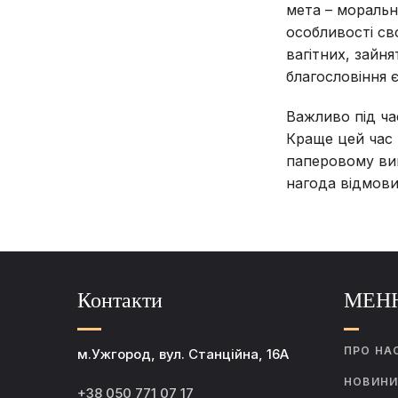
мета – моральн
особливості сво
вагітних, зайн
благословіння 
Важливо під ча
Краще цей час 
паперовому виг
нагода відмови
Контакти
МЕН
ПРО НА
м.Ужгород, вул. Станційна, 16А
НОВИН
+38 050 771 07 17