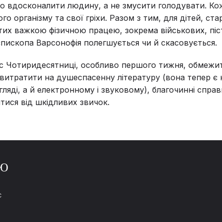
о вдосконалити людину, а не змусити голодувати. Ко
го організму та свої гріхи. Разом з тим, для дітей, ста
ятих важкою фізичною працею, зокрема військових, піст
єпископа Варсонофія полегшується чи й скасовується.
с Чотиридесятниці, особливо першого тижня, обмежит
витратити на душеспасенну літературу (вона тепер є н
ляді, а й електронному і звуковому), благочинні справ
тися від шкідливих звичок.
Ю
С
И