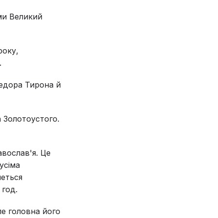
ами Великий
року,
.
Федора Тирона й
а Золотоустого.
вослав'я. Це
усіма
меться
 год.
ле головна його