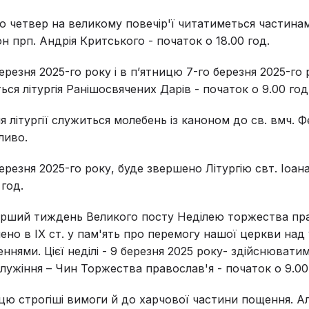
по четвер на великому повечір'ї читатиметься частин
н прп. Андрія Критського - початок о 18.00 год.
ерезня 2025-го року і в п’ятницю 7-го березня 2025-го 
ся літургія Ранішосвячених Дарів - початок о 9.00 год
ля літургії служиться молебень із каноном до св. вмч. 
ливо.
ерезня 2025-го року, буде звершено Літургію свт. Іоан
 год.
ерший тиждень Великого посту Неділею торжества пра
ено в IX ст. у пам'ять про перемогу нашої церкви над 
ннями. Цієї неділі - 9 березня 2025 року- здійснювати
лужіння – Чин Торжества православ'я - початок о 9.00
ю строгіші вимоги й до харчової частини пощення. А