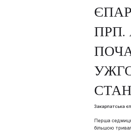
ЄПАР
ПРП.
ПОЧА
УЖГО
СТАН
Закарпатська є
Перша седмиця 
більшою тривал