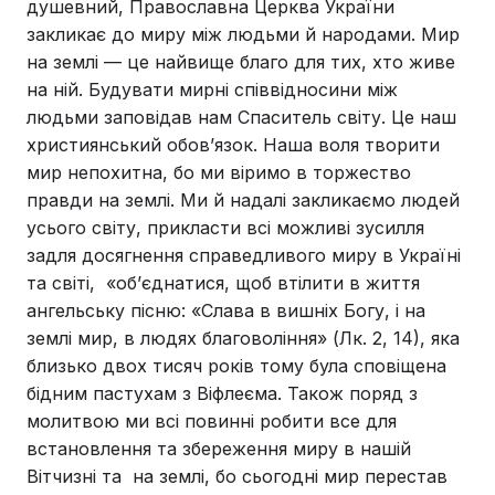
душевний, Православна Церква України
закликає до миру між людьми й народами. Мир
на землі — це найвище благо для тих, хто живе
на ній. Будувати мирні співвідносини між
людьми заповідав нам Спаситель світу. Це наш
християнський обов’язок. Наша воля творити
мир непохитна, бо ми віримо в торжество
правди на землі. Ми й надалі закликаємо людей
усього світу, прикласти всі можливі зусилля
задля досягнення справедливого миру в Україні
та світі, «об’єднатися, щоб втілити в життя
ангельську пісню: «Слава в вишніх Богу, і на
землі мир, в людях благовоління» (Лк. 2, 14), яка
близько двох тисяч років тому була сповіщена
бідним пастухам з Віфлеєма. Також поряд з
молитвою ми всі повинні робити все для
встановлення та збереження миру в нашій
Вітчизні та на землі, бо сьогодні мир перестав