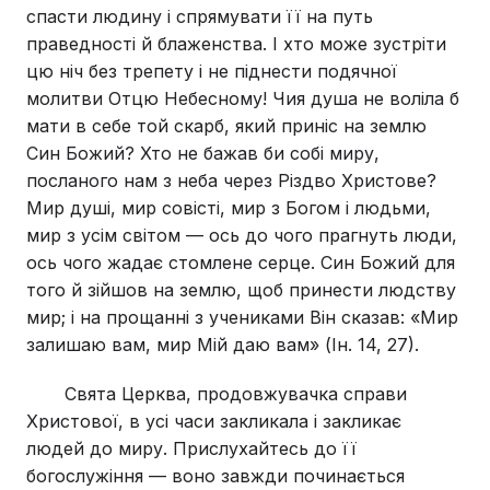
спасти людину і спрямувати її на путь
праведності й блаженства. І хто може зустріти
цю ніч без трепету і не піднести подячної
молитви Отцю Небесному! Чия душа не воліла б
мати в себе той скарб, який приніс на землю
Син Божий? Хто не бажав би собі миру,
посланого нам з неба через Різдво Христове?
Мир душі, мир совісті, мир з Богом і людьми,
мир з усім світом — ось до чого прагнуть люди,
ось чого жадає стомлене серце. Син Божий для
того й зійшов на землю, щоб принести людству
мир; і на прощанні з учениками Він сказав: «Мир
залишаю вам, мир Мій даю вам» (Ін. 14, 27).
Свята Церква, продовжувачка справи
Христової, в усі часи закликала і закликає
людей до миру. Прислухайтесь до її
богослужіння — воно завжди починається