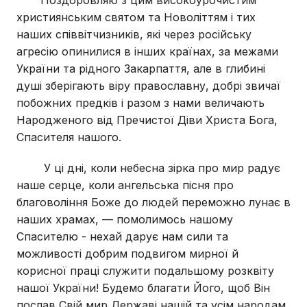
Поздоровляю з цим високоурочистим
християнським святом та Новоліттям і тих
наших співвітчизників, які через російську
агресію опинилися в інших країнах, за межами
України та рідного Закарпаття, але в глибині
душі зберігають віру православну, добрі звичаї
побожних предків і разом з нами величають
Народженого від Пречистої Діви Христа Бога,
Спасителя нашого.
У ці дні, коли небесна зірка про мир радує
наше серце, коли ангельська пісня про
благовоління Боже до людей переможно лунає в
наших храмах, — помолимось нашому
Спасителю - нехай дарує нам сили та
можливості добрим подвигом мирної й
корисної праці служити подальшому розквіту
нашої України! Будемо благати Його, щоб Він
послав Свій мир Державі нашій та усім народам