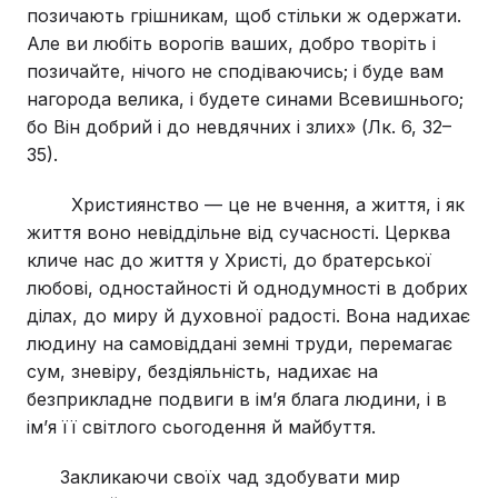
позичають грішникам, щоб стільки ж одержати.
Але ви любіть ворогів ваших, добро творіть і
позичайте, нічого не сподіваючись; і буде вам
нагорода велика, і будете синами Всевишнього;
бо Він добрий і до невдячних і злих» (Лк. 6, 32–
35).
Християнство — це не вчення, а життя, і як
життя воно невіддільне від сучасності. Церква
кличе нас до життя у Христі, до братерської
любові, одностайності й однодумності в добрих
ділах, до миру й духовної радості. Вона надихає
людину на самовіддані земні труди, перемагає
сум, зневіру, бездіяльність, надихає на
безприкладне подвиги в ім’я блага людини, і в
ім’я її світлого сьогодення й майбуття.
Закликаючи своїх чад здобувати мир