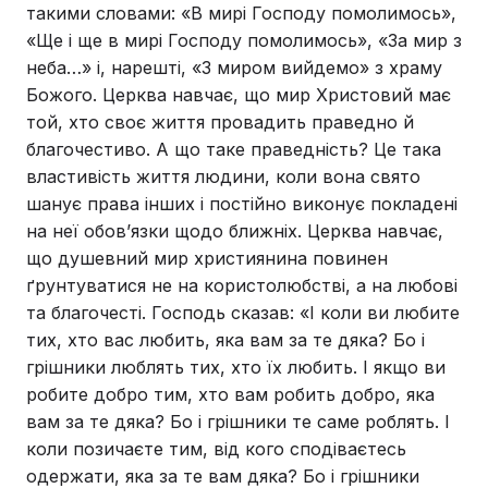
такими словами: «В мирі Господу помолимось»,
«Ще і ще в мирі Господу помолимось», «За мир з
неба…» і, нарешті, «З миром вийдемо» з храму
Божого. Церква навчає, що мир Христовий має
той, хто своє життя провадить праведно й
благочестиво. А що таке праведність? Це така
властивість життя людини, коли вона свято
шанує права інших і постійно виконує покладені
на неї обов’язки щодо ближніх. Церква навчає,
що душевний мир християнина повинен
ґрунтуватися не на користолюбстві, а на любові
та благочесті. Господь сказав: «І коли ви любите
тих, хто вас любить, яка вам за те дяка? Бо і
грішники люблять тих, хто їх любить. І якщо ви
робите добро тим, хто вам робить добро, яка
вам за те дяка? Бо і грішники те саме роблять. І
коли позичаєте тим, від кого сподіваєтесь
одержати, яка за те вам дяка? Бо і грішники