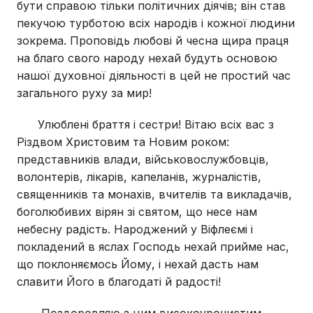
бути справою тільки політичних діячів; він став
пекучою турботою всіх народів і кожної людини
зокрема. Проповідь любові й чесна щира праця
на благо свого народу нехай будуть основою
нашої духовної діяльності в цей не простий час
загального руху за мир!
Улюблені браття і сестри! Вітаю всіх вас з
Різдвом Христовим та Новим роком:
представників влади, військовослужбовців,
волонтерів, лікарів, капеланів, журналістів,
священників та монахів, вчителів та викладачів,
боголюбивих вірян зі святом, що несе нам
небесну радість. Народжений у Віфлеємі і
покладений в яслах Господь нехай прийме нас,
що поклоняємось Йому, і нехай дасть нам
славити Його в благодаті й радості!