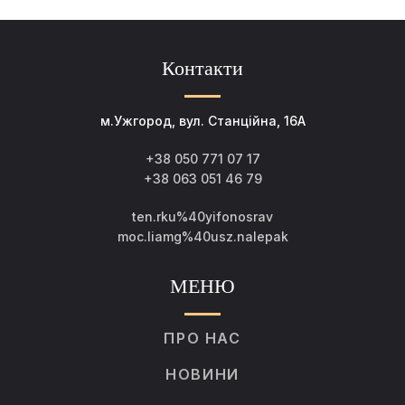
Контакти
м.Ужгород, вул. Станційна, 16А
+38 050 771 07 17
+38 063 051 46 79
ten.rku%40yifonosrav
moc.liamg%40usz.nalepak
МЕНЮ
ПРО НАС
НОВИНИ