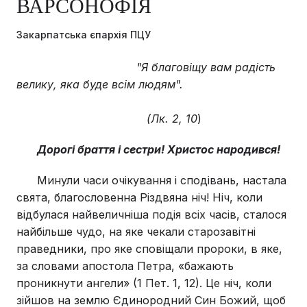
ВАРСОНОФІЯ
Закарпатська єпархія ПЦУ
"Я благовіщу вам радість
велику, яка буде всім людям".
(Лк. 2, 10
)
Дорогі браття і сестри! Христос народився!
Минули часи очікування і сподівань, настала
свята, благословенна Різдвяна ніч! Ніч, коли
відбулася найвеличніша подія всіх часів, сталося
найбільше чудо, на яке чекали старозавітні
праведники, про яке сповіщали пророки, в яке,
за словами апостола Петра, «бажають
проникнути ангели» (1 Пет. 1, 12). Це ніч, коли
зійшов на землю Єдинородний Син Божий, щоб