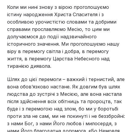
Коли ми нині знову з вірою проголошуємо
істину народження Христа Спасителя і з
особливою урочистістю словами та добрими
справами прославляємо Месію, то цим ми
долучаємося до події надзвичайного
історичного значення. Ми проголошуємо нашу
віру в перемогу світла і добра, в перемогу
життя, в перемогу Царства Небесного над
тиранією диявола.
Шлях до цієї перемоги – важкий і тернистий, але
вона обов’язково настане. Як довгим був шлях
людства до зустрічі з Месією, але вона настала
після здійснення всіх обітниць та пророцтв, так
буде і з перемогою над злом, бо ми у боротьбі
проти зла не самі, ми не покинуті і не беззбройні:
з нами Бог, з нами Його любов і милосердя, з
нами Його благодатна допомога. «Бо Немовля