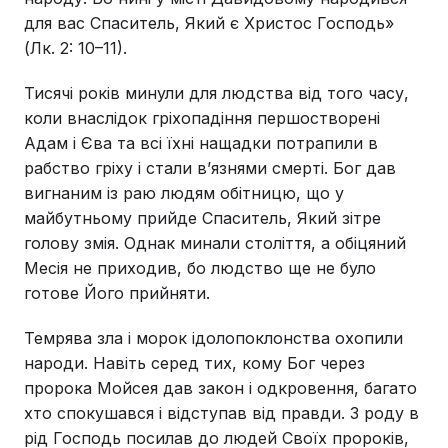
для вас Спаситель, Який є Христос Господь»
(Лк. 2: 10–11).
Тисячі років минули для людства від того часу,
коли внаслідок гріхопадіння першостворені
Адам і Єва та всі їхні нащадки потрапили в
рабство гріху і стали в’язнями смерті. Бог дав
вигнаним із раю людям обітницю, що у
майбутньому прийде Спаситель, Який зітре
голову змія. Однак минали століття, а обіцяний
Месія не приходив, бо людство ще не було
готове Його прийняти.
Темрява зла і морок ідолопоклонства охопили
народи. Навіть серед тих, кому Бог через
пророка Мойсея дав закон і одкровення, багато
хто спокушався і відступав від правди. З роду в
рід Господь посилав до людей Своїх пророків,