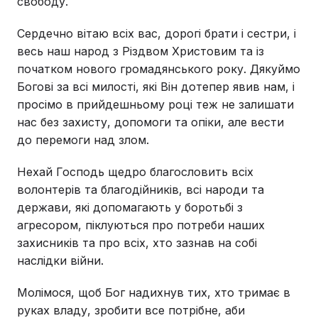
свободу.
Сердечно вітаю всіх вас, дорогі брати і сестри, і
весь наш народ з Різдвом Христовим та із
початком нового громадянського року. Дякуймо
Богові за всі милості, які Він дотепер явив нам, і
просімо в прийдешньому році теж не залишати
нас без захисту, допомоги та опіки, але вести
до перемоги над злом.
Нехай Господь щедро благословить всіх
волонтерів та благодійників, всі народи та
держави, які допомагають у боротьбі з
агресором, піклуються про потреби наших
захисників та про всіх, хто зазнав на собі
наслідки війни.
Молімося, щоб Бог надихнув тих, хто тримає в
руках владу, зробити все потрібне, аби