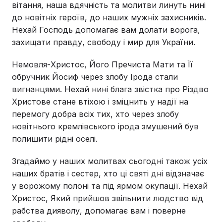
вітання, наша вдячність та молитви линуть нині
до новітніх героїв, до наших мужніх захисників.
Нехай Господь допомагає вам долати ворога,
захищати правду, свободу і мир для України.
Немовля-Христос, Його Пречиста Мати та Її
обручник Йосиф через злобу Ірода стали
вигнанцями. Нехай нині блага звістка про Різдво
Христове стане втіхою і зміцнить у надії на
перемогу добра всіх тих, хто через злобу
новітнього кремлівського ірода змушений був
полишити рідні оселі.
Згадаймо у наших молитвах сьогодні також усіх
наших братів і сестер, хто ці святі дні відзначає
у ворожому полоні та під ярмом окупації. Нехай
Христос, Який прийшов звільнити людство від
рабства дияволу, допомагає вам і поверне