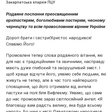
Закарпатська єпархія ПЦУ
Різдвяне послання преосвященним
архіпастирям, боголюбивим пастирям, чесному
чернецтву та всім православним вірним України
Дорогі брати і сестри!Христос народився!
Славімо Його!
Промовлені тепер слова різдвяного вітання, які
для нас є традиційними та звичними, насправді
мають дуже глибокий та зворушливий зміст. І
щоб краще відчути його, уявімо себе людьми, які
живуть не тепер, але в час того найпершого
сповіщення, що його отримали від ангела
пастухи на полі біля Вифлеєму. Уявімо, що саме
до нас промовляє зараз світлосяйний ангел: «Я
благовіщу вам радість велику, яка буде всьому
народу. Бо нині у місті Давидовому народився