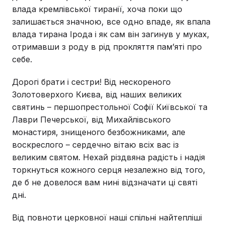
влада кремлівської тиранії, хоча поки що
залишається значною, все одно впаде, як впала
влада тирана Ірода і як сам він загинув у муках,
отримавши з роду в рід прокляття пам’яті про
себе.
Дорогі брати і сестри! Від нескореного
Золотоверхого Києва, від наших великих
святинь – першопрестольної Софії Київської та
Лаври Печерської, від Михайлівського
монастиря, знищеного безбожниками, але
воскреслого – сердечно вітаю всіх вас із
великим святом. Нехай різдвяна радість і надія
торкнуться кожного серця незалежно від того,
де б не довелося вам нині відзначати ці святі
дні.
Від повноти церковної наші спільні найтепліші