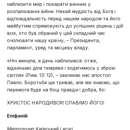
наблизити мир і покарати винних у
розпалюванні війни. Нехай мудрість від Бога і
відповідальність перед нашим народом та його
майбутнім спрямовують до успішних рішень і дій
всіх, хто був обраний у цей складний час
очолювати нашу країну, – Президента,
парламент, уряд та місцеву владу.
«Ніч минула, а день наблизився: отже,
відкиньмо діла темряви і зодягнімось у зброю
світла» (Рим. 13: 12), – закликає нас апостол
Павло. Боротьба ще триває, але ми знаємо, що
перемога буде на боці правди і добра, бо:
ХРИСТОС НАРОДИВСЯ! СЛАВІМО ЙОГО!
Епіфаній
Митрополит Київський і всієї