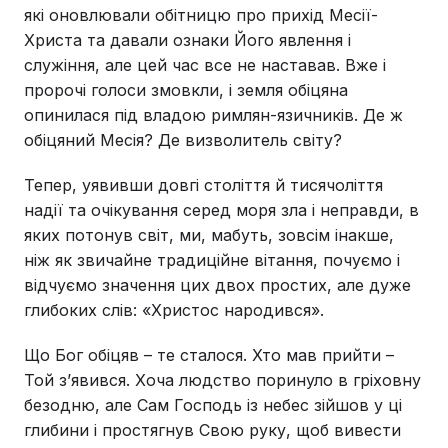
які оновлювали обітницю про прихід Месії-
Христа та давали ознаки Його явлення і
служіння, але цей час все не наставав. Вже і
пророчі голоси змовкли, і земля обіцяна
опинилася під владою римлян-язичників. Де ж
обіцяний Месія? Де визволитель світу?
Тепер, уявивши довгі століття й тисячоліття
надії та очікування серед моря зла і неправди, в
яких потонув світ, ми, мабуть, зовсім інакше,
ніж як звичайне традиційне вітання, почуємо і
відчуємо значення цих двох простих, але дуже
глибоких слів: «Христос народився».
Що Бог обіцяв – те сталося. Хто мав прийти –
Той з’явився. Хоча людство поринуло в гріховну
безодню, але Сам Господь із небес зійшов у ці
глибини і простягнув Свою руку, щоб вивести