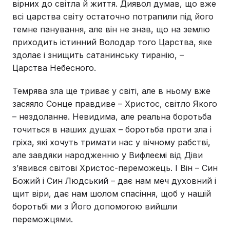
вірних до світла й життя. Диявол думав, що вже
всі царства світу остаточно потрапили під його
темне панування, але він не знав, що на землю
приходить істинний Володар того Царства, яке
здолає і знищить сатанинську тиранію, –
Царства Небесного.
Темрява зла ще триває у світі, але в ньому вже
засяяло Сонце правдиве – Христос, світло Якого
– нездоланне. Невидима, але реальна боротьба
точиться в наших душах – боротьба проти зла і
гріха, які хочуть тримати нас у вічному рабстві,
але завдяки народженню у Вифлеємі від Діви
з’явився світові Христос-переможець. І Він – Син
Божий і Син Людський – дає нам меч духовний і
щит віри, дає нам шолом спасіння, щоб у нашій
боротьбі ми з Його допомогою вийшли
переможцями.