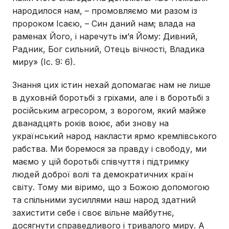
народилося нам, – промовляємо ми разом із
пророком Ісаєю, – Син даний нам; влада на
раменах Його, і наречуть ім’я Йому: Дивний,
Радник, Бог сильний, Отець вічності, Владика
миру» (Іс. 9: 6).
Знання цих істин нехай допомагає нам не лише
в духовній боротьбі з гріхами, але і в боротьбі з
російським агресором, з ворогом, який майже
дванадцять років воює, аби знову на
український народ накласти ярмо кремлівського
рабства. Ми боремося за правду і свободу, ми
маємо у цій боротьбі співчуття і підтримку
людей доброї волі та демократичних країн
світу. Тому ми віримо, що з Божою допомогою
та спільними зусиллями наш народ здатний
захистити себе і своє вільне майбутнє,
досягнути справедливого і тривалого миру. А