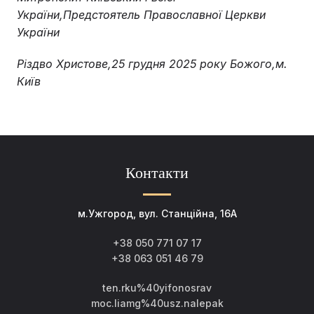
України,Предстоятель Православної Церкви
України
Різдво Христове,25 грудня 2025 року Божого,м.
Київ
Контакти
м.Ужгород, вул. Станційна, 16А
+38 050 771 07 17
+38 063 051 46 79
ten.rku%40yifonosrav
moc.liamg%40usz.nalepak