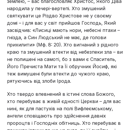
землею, – вас благословляє Христос, Якого Діва
народила у печері-вертепі. Хто змушений
святкувати це Різдво Христове не у своєму
домі – і для вас у світ прийшов Господь, Який
засвідчив: «Лисиці мають нори, небесні птахи –
гнізда, а Син Людський не має, де голови
прихилити» (Мф. 8: 20). Хто вигнаний з рідного
краю та змушений втекти від небезпеки зла – ви
не полишені на самоті, бо з вами є Спаситель,
Його Пречиста Мати та Її обручник Йосиф, які
теж вимушені були втекти до чужого краю,
рятуючись від злоби Ірода.
Хто твердо впевнений в істині слова Божого,
хто перебуває в живій єдності Церкви – для вас
нині, як для пастухів на полі Вифлеємському,
ангели сповіщають про здійснення давніх
пророцтв і Господніх обітниць. Хто перебуває в