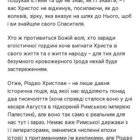
пошуках істини та ще не знає, як її знайти, – і
вас Христос не відкинув, посилаючи, як до
волхвів, зірку, яка вказує на шлях до Нього, щоб
і ви знайшли свого Спасителя.
Хто ж противиться Божій волі, хто заради
егоїстичної гордині хоче вигнати Христа зі
свого життя та з життя народу – для тих доля
безумного кровожерного Ірода нехай буде
застереженням.
Отже, Різдво Христове – не лише давня
історична подія, від якої нас відділяють понад
два тисячоліття (хоча справді сталося воно у дні
кесаря Августа в підкореній Римською імперією
Палестині), але воно так само є реальним для
нас тут і зараз. Немає вже Римської держави з
її імператорами, змінилися численні епохи
історії з притаманними їм викликами, але Різдво