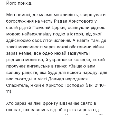
Його прихід.
Ми повинні, де маємо можливість, звершувати
богослужіння на честь Різдва Христового у
своїй рідній Помісній Церкві, оспівуючи рідною
мовою найважливішу подію в історії, від якої
здійснюємо своє літочислення. А навіть там, де
такої можливості через важкі обставини війни
зараз немає, все одно нехай зазвучить і
різдвяна молитва, й українська колядка, нехай
пролунає ангельське вітання: «Звіщаю вам
велику радість, яка буде для всього народу: для
вас сьогодні в місті Давида народився
Спаситель, Який є Христос Господь» (Лк. 2: 10–
11).
Хто зараз на лінії фронту відзначає свято в
окопах, сховавшись від обстрілів ворога під