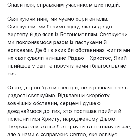
Спасителя, справжнім учасником цих подій.
Святкуючи нині, ми чуємо хори ангелів.
Святкуючи, ми бачимо зірку, яка веде до
вертепу й до ясел із Богонемовлям. Святкуючи,
ми поклоняємося разом із пастухами й
волхвами. Де б і в яких би обставинах життя ми
не святкували нинішнє Різдво – Христос, Який
прийшов у світ, є поруч із нами і благословляє
нас.
Отже, дорогі брати і сестри, не в розпачі, але в
радості святкуймо. Відклавши скорботу
зовнішніх обставин, серцем і душею
доєднаймося до тих, хто поспішає прийти й
поклонитися Христу, народженому Дівою.
Темрява зла хотіла б огорнути та поглинути нас,
але з нами є «справжнє Світло, яке освічує