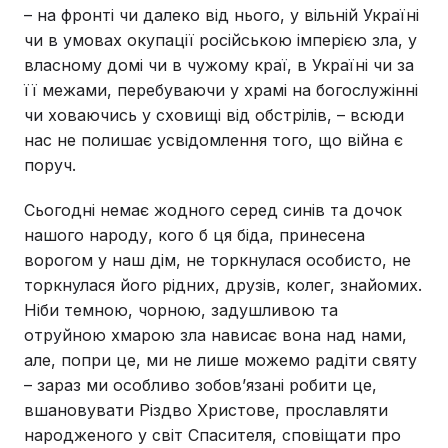
– на фронті чи далеко від нього, у вільній Україні
чи в умовах окупації російською імперією зла, у
власному домі чи в чужому краї, в Україні чи за
її межами, перебуваючи у храмі на богослужінні
чи ховаючись у сховищі від обстрілів, – всюди
нас не полишає усвідомлення того, що війна є
поруч.
Сьогодні немає жодного серед синів та дочок
нашого народу, кого б ця біда, принесена
ворогом у наш дім, не торкнулася особисто, не
торкнулася його рідних, друзів, колег, знайомих.
Ніби темною, чорною, задушливою та
отруйною хмарою зла нависає вона над нами,
але, попри це, ми не лише можемо радіти святу
– зараз ми особливо зобов’язані робити це,
вшановувати Різдво Христове, прославляти
народженого у світ Спасителя, сповіщати про