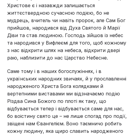
Христове є і назавжди залишається
життєствердною сучасною подією, бо не
мудрець, вчитель чи навіть пророк, але Сам Бог
прийшов, народився від Духа Святого й Марії
Діви та став людиною. Господь зійшов із небес
та народився у Вифлеємі для того, щоб кожному
з нас відкрити шлях на небеса, відкрити двері
раю, наблизити до нас Царство Небесне.
Саме тому і в наших богослужіннях, і в
українських народних звичаях, й у прославленні
народженого Христа Бога колядками й
вертепними виставами ми відзначаємо подію
Різдва Сина Божого по плоті як таку, що
відбувається тепер і відбувається саме для нас,
бо воістину свято це – не лише спогад про події,
звіщені нам Євангелієм. Воно таємничо робить
кожну людину, яка щиро славить народженого