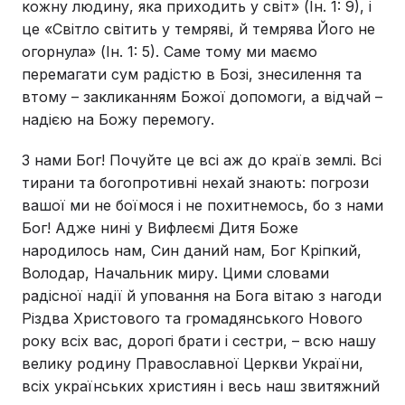
кожну людину, яка приходить у світ» (Ін. 1: 9), і
це «Світло світить у темряві, й темрява Його не
огорнула» (Ін. 1: 5). Саме тому ми маємо
перемагати сум радістю в Бозі, знесилення та
втому – закликанням Божої допомоги, а відчай –
надією на Божу перемогу.
З нами Бог! Почуйте це всі аж до країв землі. Всі
тирани та богопротивні нехай знають: погрози
вашої ми не боїмося і не похитнемось, бо з нами
Бог! Адже нині у Вифлеємі Дитя Боже
народилось нам, Син даний нам, Бог Кріпкий,
Володар, Начальник миру. Цими словами
радісної надії й уповання на Бога вітаю з нагоди
Різдва Христового та громадянського Нового
року всіх вас, дорогі брати і сестри, – всю нашу
велику родину Православної Церкви України,
всіх українських християн і весь наш звитяжний