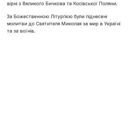
вірні з Великого Бичкова та Косівської Поляни.
За Божественною Літургією були піднесені
молитви до Святителя Миколая за мир в Україні
та за воїнів.