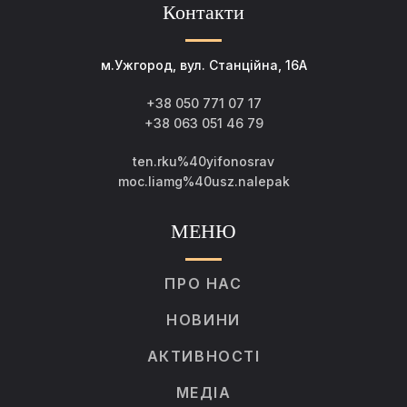
Контакти
м.Ужгород, вул. Станційна, 16А
+38 050 771 07 17
+38 063 051 46 79
ten.rku%40yifonosrav
moc.liamg%40usz.nalepak
МЕНЮ
ПРО НАС
НОВИНИ
АКТИВНОСТІ
МЕДІА