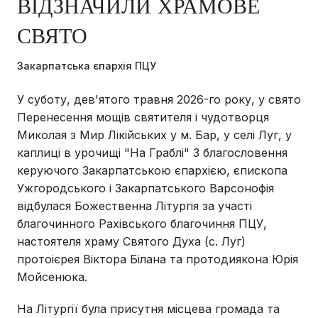
ВІДЗНАЧИЛИ ХРАМОВЕ
СВЯТО
Закарпатська єпархія ПЦУ
У суботу, дев'ятого травня 2026-го року, у свято
Перенесення мощів святителя і чудотворця
Миколая з Мир Лікійських у м. Бар, у селі Луг, у
каплиці в урочищі "На Граблі" З благословення
керуючого Закарпатською єпархією, єпископа
Ужгородського і Закарпатського Варсонофія
відбулася Божественна Літургія за участі
благочинного Рахівського благочиння ПЦУ,
настоятеля храму Святого Духа (с. Луг)
протоієрея Віктора Білана та протодиякона Юрія
Мойсенюка.
На Літургії була присутня місцева громада та