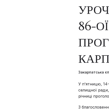
УРОЧ
86-О
ПРО
КАРП
Закарпатська є
У п'ятницю, 14
селищної ради,
річниці прогол
З благословен