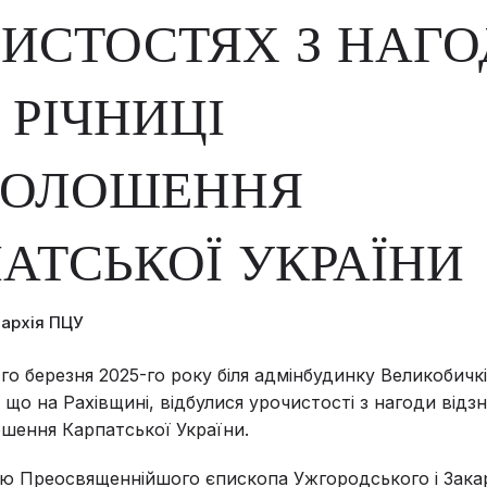
ИСТОСТЯХ З НАГО
Ї РІЧНИЦІ
ГОЛОШЕННЯ
АТСЬКОЇ УКРАЇНИ
пархія ПЦУ
-го березня 2025-го року біля адмінбудинку Великобичк
 що на Рахівщині, відбулися урочистості з нагоди відз
ошення Карпатської України.
ню Преосвященнійшого єпископа Ужгородського і Зака