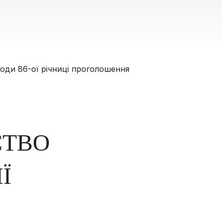
СТВО
Ї