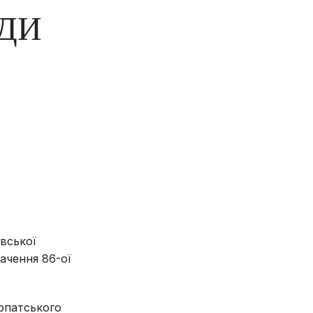
ДИ
івської
начення 86-ої
рпатського