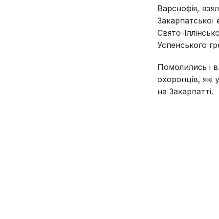
Варснофія, взя
Закарпатської 
Свято-Іллінськ
Успенського гр
Помолились і в
охоронців, які
на Закарпатті.