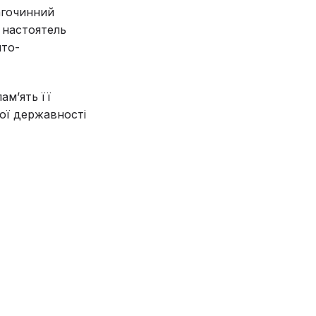
агочинний
 настоятель
ято-
ам’ять її
кої державності