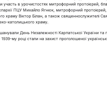
ли участь в урочистостях митрофорний протоієрей, бл
єпархії ПЦУ Михайло Ягнюк, митрофорний протоієрей,
ого храму Віктор Білан, а також священнослужителі Св
еко-католицького храму.
шанували День Незалежності Карпатської України та п
 у 1939-му році стали на захист проголошеної українсь