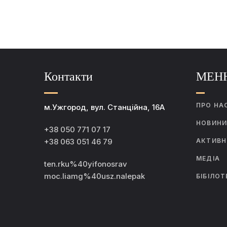
Контакти
МЕН
ПРО НА
м.Ужгород, вул. Станційна, 16А
НОВИН
+38 050 771 07 17
+38 063 051 46 79
АКТИВН
МЕДІА
ten.rku%40yifonosrav
moc.liamg%40usz.nalepak
БІБІЛОТ