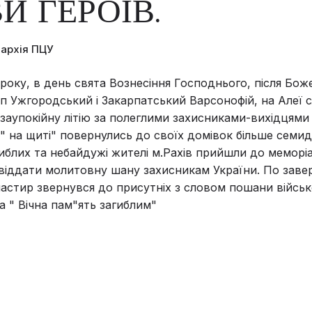
И ГЕРОЇВ.
пархія ПЦУ
 року, в день свята Вознесіння Господнього, після Бож
коп Ужгородський і Закарпатський Варсонофій, на Алеї 
 заупокійну літію за полеглими захисниками-вихідцями 
," на щиті" повернулись до своїх домівок більше семид
агиблих та небайдужі жителі м.Рахів прийшли до меморіа
віддати молитовну шану захисникам України. По зав
астир звернувся до присутніх з словом пошани військ
а " Вічна пам"ять загиблим"