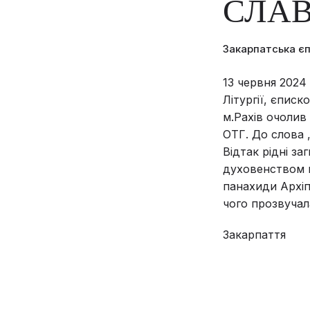
СЛАВ
Закарпатська є
13 червня 2024
Літургії, єпис
м.Рахів очолив
ОТГ. До слова 
Відтак рідні з
духовенством 
панахиди Архіп
чого прозвучал
Закарпаття