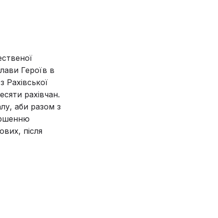
ественої
слави Героїв в
з Рахівської
есяти рахівчан.
лу, аби разом з
ершенню
ових, після