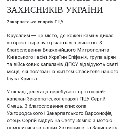
ЗАХИСНИКІВ УКРАЇНИ
Закарпатська єпархія ПЦУ
Єрусалим — це місто, де кожен камінь дихає
історією і віра зустрічається з вічністю. З
благословення Блаженійшого Митрополита
Київського і всієї України Епіфанія, група вірян
та військових капеланів ДПСУ відвідують святі
місця, які пов'язані із життям Спасителя нашого
Ісуса Христа.
У складі делегації перебуває і протоієрей-
капелан Закарпатської єпархії ПЦУ Сергій
Ємець. З благословення єпископа
Ужгородського і Закарпатського Варсонофія,
отець Сергій відбув на Святу Землю з метою
помолитися за наших Захисників та Захисниць.