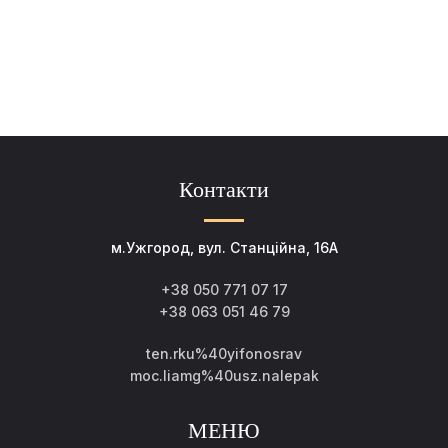
Контакти
м.Ужгород, вул. Станційна, 16А
+38 050 771 07 17
+38 063 051 46 79
ten.rku%40yifonosrav
moc.liamg%40usz.nalepak
МЕНЮ