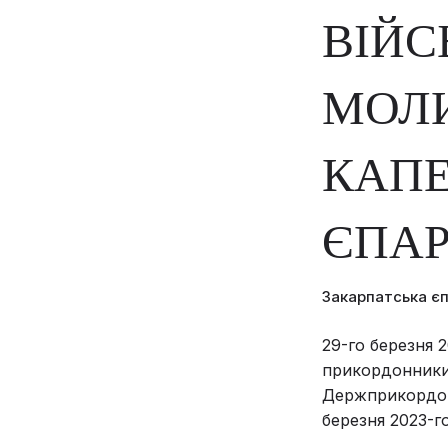
ВІЙ
МОЛИ
КАПЕ
ЄПАР
Закарпатська є
29-го березня 
прикордонники 
Держприкордон
березня 2023-го