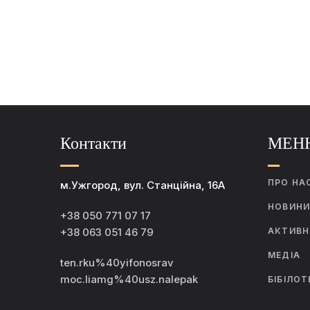
Контакти
МЕН
ПРО НА
м.Ужгород, вул. Станційна, 16А
НОВИН
+38 050 771 07 17
+38 063 051 46 79
АКТИВН
МЕДІА
ten.rku%40yifonosrav
moc.liamg%40usz.nalepak
БІБІЛОТ