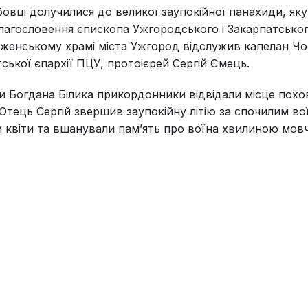
овці долучилися до великої заупокійної панахиди, як
лагословення єпископа Ужгородського і Закарпатськог
енському храмі міста Ужгород відслужив капелан Чо
тської єпархії ПЦУ, протоієрей Сергій Ємець.
и Богдана Білика прикордонники відвідали місце похо
 Отець Сергій звершив заупокійну літію за спочилим во
 квіти та вшанували пам’ять про воїна хвилиною мовч