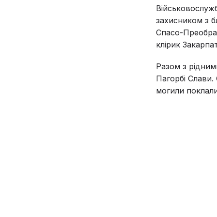
Військовослужб
захисником з б
Спасо-Преображ
клірик Закарпа
Разом з рідним
Пагорбі Слави.
могили поклали