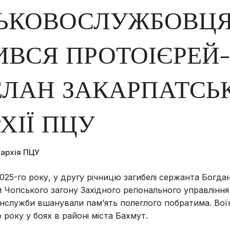
СЬКОВОСЛУЖБОВЦ
ВСЯ ПРОТОІЄРЕЙ-
ЛАН ЗАКАРПАТСЬ
ХІЇ ПЦУ
пархія ПЦУ
2025-го року, у другу річницю загибелі сержанта Богдан
Чопського загону Західного регіонального управління
служби вшанували пам’ять полеглого побратима. Воїн
 року у боях в районі міста Бахмут.