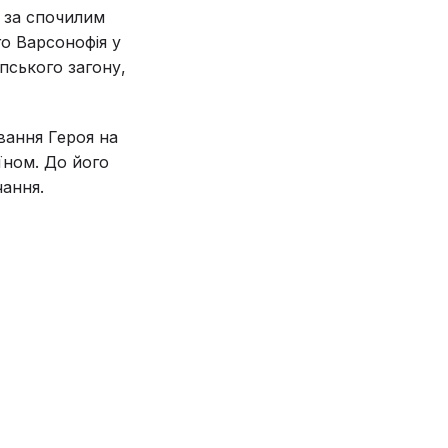
у за спочилим
о Варсонофія у
пського загону,
вання Героя на
їном. До його
ання.