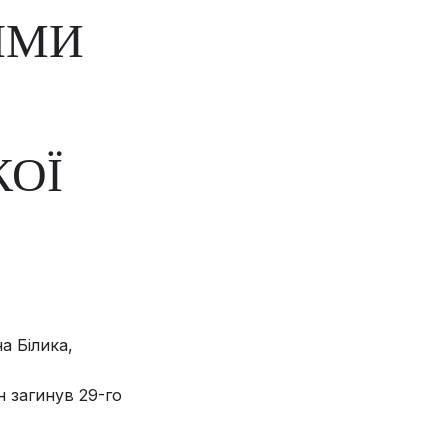
ЯМИ
КОЇ
а Білика,
 загинув 29-го