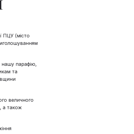
І
ї ПЦУ (місто
 виголошуванням
 нашу парафію,
икам та
івщини
ого величного
, а також
жіння