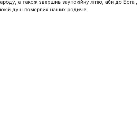
ароду, а також звершив заупокійну літію, аби до Бога
покій душ померлих наших родичів.