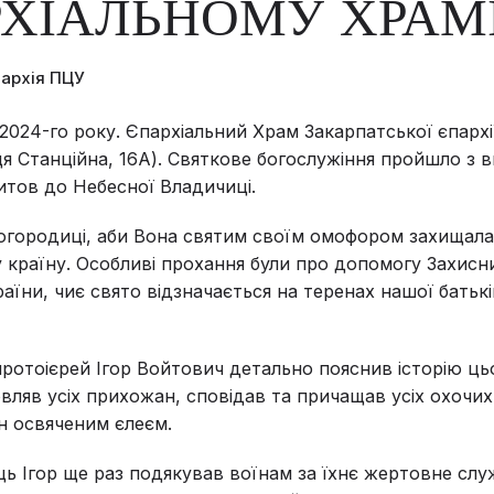
ХІАЛЬНОМУ ХРАМ
пархія ПЦУ
024-го року. Єпархіальний Храм Закарпатської єпархі
я Станційна, 16А). Святкове богослужіння пройшло з
тов до Небесної Владичиці.
огородиці, аби Вона святим своїм омофором захищала
 країну. Особливі прохання були про допомогу Захисн
аїни, чиє свято відзначається на теренах нашої батьк
протоієрей Ігор Войтович детально пояснив історію ць
овляв усіх прихожан, сповідав та причащав усіх охочих
н освяченим єлеєм.
ць Ігор ще раз подякував воїнам за їхнє жертовне слу