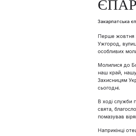
ЄПАР
Закарпатська є
Перше жовтня 2
Ужгород, вулиц
особливих моли
Молилися до Б
наш край, нашу
Захисницям Укр
сьогодні.
В ході служби 
свята, благосл
помазував віря
Наприкінці оте