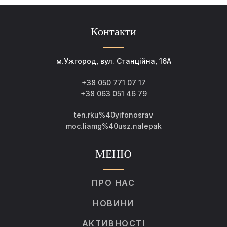
Контакти
м.Ужгород, вул. Станційна, 16А
+38 050 771 07 17
+38 063 051 46 79
ten.rku%40yifonosrav
moc.liamg%40usz.nalepak
МЕНЮ
ПРО НАС
НОВИНИ
АКТИВНОСТІ