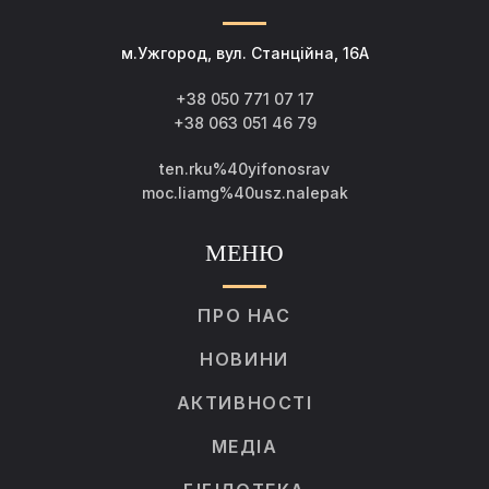
м.Ужгород, вул. Станційна, 16А
+38 050 771 07 17
+38 063 051 46 79
ten.rku%40yifonosrav
moc.liamg%40usz.nalepak
МЕНЮ
ПРО НАС
НОВИНИ
АКТИВНОСТІ
МЕДІА