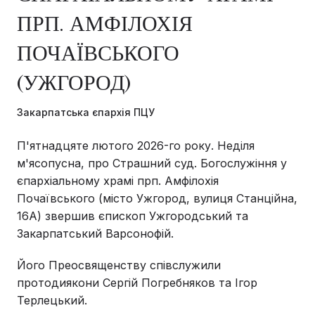
ПРП. АМФІЛОХІЯ
ПОЧАЇВСЬКОГО
(УЖГОРОД)
Закарпатська єпархія ПЦУ
П'ятнадцяте лютого 2026-го року. Неділя
м'ясопусна, про Страшний суд. Богослужіння у
єпархіальному храмі прп. Амфілохія
Почаївського (місто Ужгород, вулиця Станційна,
16А) звершив єпископ Ужгородський та
Закарпатський Варсонофій.
Його Преосвященству співслужили
протодиякони Сергій Погребняков та Ігор
Терлецький.