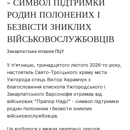
- СИМВОЛ ПІДТРИМКИ
РОДИН ПОЛОНЕНИХ І
БЕЗВІСТИ ЗНИКЛИХ
ВІЙСЬКОВОСЛУЖБОВЦІВ
Закарпатська єпархія ПЦУ
У п'ятницю, тринадцятого лютого 2026-го року,
настоятель Свято-Троїцького храму міста
Ужгорода отець Віктор Аврамчук з
благословення єпископа Ужгородського і
Закарпатського Варсонофія отримав від
військових "Прапор Надії" - символ підтримки
родин полонених і безвісти зниклих
військовослужбовців.
Це відбулося у межах реалізації заходів