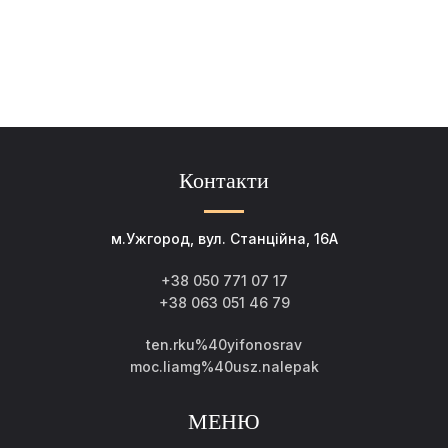
Контакти
м.Ужгород, вул. Станційна, 16А
+38 050 771 07 17
+38 063 051 46 79
ten.rku%40yifonosrav
moc.liamg%40usz.nalepak
МЕНЮ